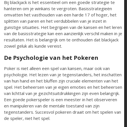
Bij blackjack is het essentieel om een goede strategie te
hanteren om je winkans te vergroten. Basisstrategieën
omvatten het vasthouden van een harde 17 of hoger, het
splitten van paren en het verdubbelen van je inzet in
gunstige situaties. Het begrijpen van de kansen en het leren
van de basisstrategie kan een aanzienlijk verschil maken in je
resultaten. Het is belangrijk om te onthouden dat blackjack
zowel geluk als kunde vereist.
De Psychologie van het Pokeren
Poker is niet alleen een spel van kansen, maar ook van
psychologie. Het lezen van je tegenstanders, het inschatten
van hun hand en het bluffen zijn cruciale elementen van het
spel. Het beheersen van je eigen emoties en het beheersen
van lichttal van je gezichtsuitdrukkingen zijn even belangrijk.
Een goede pokerspeler is een meester in het observeren
en manipuleren van de mentale toestand van zijn
tegenstanders. Succesvol pokeren draait om het spelen van
de speler, niet het spel.