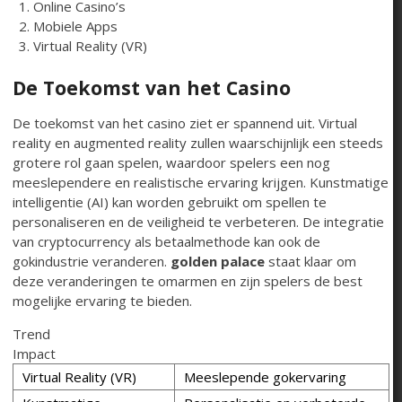
Online Casino’s
Mobiele Apps
Virtual Reality (VR)
De Toekomst van het Casino
De toekomst van het casino ziet er spannend uit. Virtual
reality en augmented reality zullen waarschijnlijk een steeds
grotere rol gaan spelen, waardoor spelers een nog
meeslependere en realistische ervaring krijgen. Kunstmatige
intelligentie (AI) kan worden gebruikt om spellen te
personaliseren en de veiligheid te verbeteren. De integratie
van cryptocurrency als betaalmethode kan ook de
gokindustrie veranderen.
golden palace
staat klaar om
deze veranderingen te omarmen en zijn spelers de best
mogelijke ervaring te bieden.
Trend
Impact
Virtual Reality (VR)
Meeslepende gokervaring