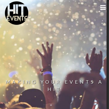
MAKING YOUR EVENTS A
HIT