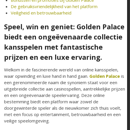
De gebruiksvriendelijkheid van het platform
Veiligheid en betrouwbaarheid
Speel, win en geniet: Golden Palace
biedt een ongeëvenaarde collectie
kansspelen met fantastische
prijzen en een luxe ervaring.
Welkom in de fascinerende wereld van online kansspelen,
waar opwinding en luxe hand in hand gaan.
Golden Palace
is
een gerenommeerde naam die synoniem staat voor een
uitgebreide collectie aan casinospellen, aantrekkelijke prijzen
en een ongeëvenaarde speelervaring. Deze online
bestemming biedt een platform waar zowel de
doorgewinterde speler als de nieuwkomer zich thuis voelt,
met een focus op entertainment, betrouwbaarheid en een
veilige speelomgeving.