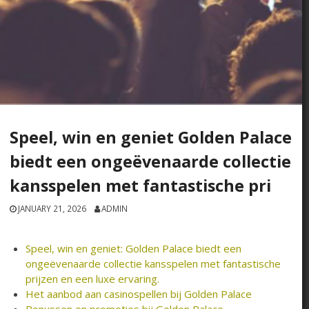
Speel, win en geniet Golden Palace
biedt een ongeëvenaarde collectie
kansspelen met fantastische pri
JANUARY 21, 2026
ADMIN
Speel, win en geniet: Golden Palace biedt een
ongeëvenaarde collectie kansspelen met fantastische
prijzen en een luxe ervaring.
Het aanbod aan casinospellen bij Golden Palace
Bonussen en promoties bij Golden Palace