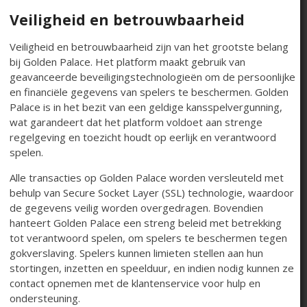
Veiligheid en betrouwbaarheid
Veiligheid en betrouwbaarheid zijn van het grootste belang
bij Golden Palace. Het platform maakt gebruik van
geavanceerde beveiligingstechnologieën om de persoonlijke
en financiële gegevens van spelers te beschermen. Golden
Palace is in het bezit van een geldige kansspelvergunning,
wat garandeert dat het platform voldoet aan strenge
regelgeving en toezicht houdt op eerlijk en verantwoord
spelen.
Alle transacties op Golden Palace worden versleuteld met
behulp van Secure Socket Layer (SSL) technologie, waardoor
de gegevens veilig worden overgedragen. Bovendien
hanteert Golden Palace een streng beleid met betrekking
tot verantwoord spelen, om spelers te beschermen tegen
gokverslaving. Spelers kunnen limieten stellen aan hun
stortingen, inzetten en speelduur, en indien nodig kunnen ze
contact opnemen met de klantenservice voor hulp en
ondersteuning.