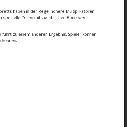
lbretts haben in der Regel höhere Multiplikatoren,
h spezielle Zellen mit zusätzlichen Boni oder
nd führt zu einem anderen Ergebnis. Spieler können
n können.