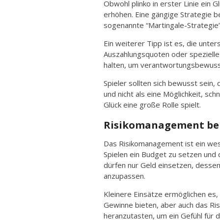
Obwohl plinko in erster Linie ein 
erhöhen. Eine gängige Strategie b
sogenannte “Martingale-Strategie”
Ein weiterer Tipp ist es, die unter
Auszahlungsquoten oder spezielle 
halten, um verantwortungsbewusst
Spieler sollten sich bewusst sein, 
und nicht als eine Möglichkeit, sc
Glück eine große Rolle spielt.
Risikomanagement bei
Das Risikomanagement ist ein wesen
Spielen ein Budget zu setzen und d
dürfen nur Geld einsetzen, dessen 
anzupassen.
Kleinere Einsätze ermöglichen es,
Gewinne bieten, aber auch das Risi
heranzutasten, um ein Gefühl für 