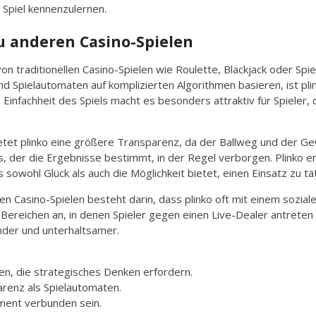
Spiel kennenzulernen.
zu anderen Casino-Spielen
 von traditionellen Casino-Spielen wie Roulette, Blackjack oder S
d Spielautomaten auf komplizierten Algorithmen basieren, ist pli
e Einfachheit des Spiels macht es besonders attraktiv für Spieler,
etet plinko eine größere Transparenz, da der Ballweg und der Gewi
s, der die Ergebnisse bestimmt, in der Regel verborgen. Plinko e
 sowohl Glück als auch die Möglichkeit bietet, einen Einsatz zu tä
n Casino-Spielen besteht darin, dass plinko oft mit einem sozial
o-Bereichen an, in denen Spieler gegen einen Live-Dealer antreten
nder und unterhaltsamer.
.
len, die strategisches Denken erfordern.
arenz als Spielautomaten.
ement verbunden sein.