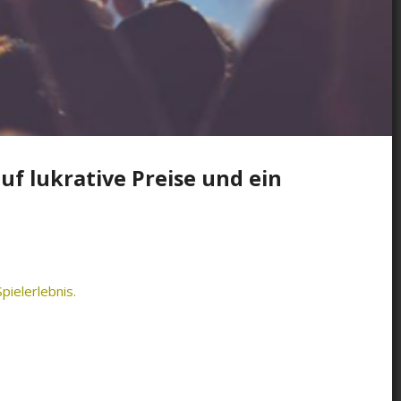
uf lukrative Preise und ein
pielerlebnis.