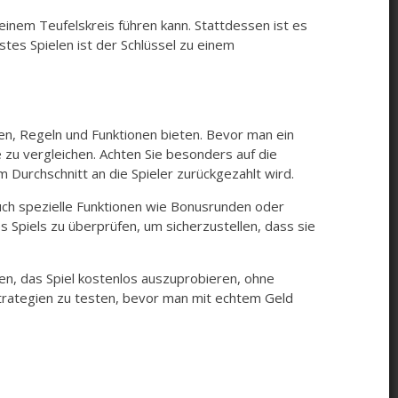
einem Teufelskreis führen kann. Stattdessen ist es
tes Spielen ist der Schlüssel zu einem
oten, Regeln und Funktionen bieten. Bevor man ein
e zu vergleichen. Achten Sie besonders auf die
 Durchschnitt an die Spieler zurückgezahlt wird.
auch spezielle Funktionen wie Bonusrunden oder
es Spiels zu überprüfen, um sicherzustellen, dass sie
en, das Spiel kostenlos auszuprobieren, ohne
 Strategien zu testen, bevor man mit echtem Geld