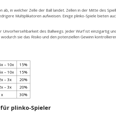
b, in welcher Zelle der Ball landet. Zellen in der Mitte des Spie
rigere Multiplikatoren aufweisen. Einige plinko-Spiele bieten auc
er Unvorhersehbarkeit des Ballwegs. Jeder Wurf ist einzigartig u
 wodurch sie das Risiko und den potenziellen Gewinn kontrolliere
5x – 10x
15%
5x – 10x
15%
2x – 3x
20%
2x – 3x
20%
1x
30%
für plinko-Spieler