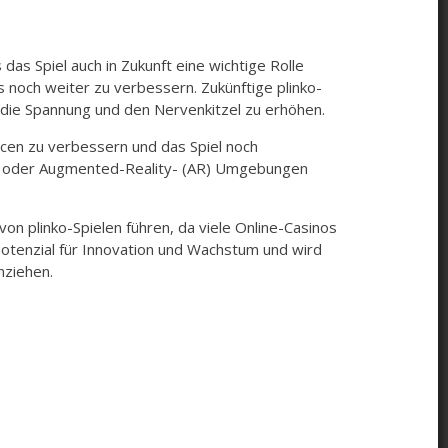
das Spiel auch in Zukunft eine wichtige Rolle
s noch weiter zu verbessern. Zukünftige plinko-
m die Spannung und den Nervenkitzel zu erhöhen.
cen zu verbessern und das Spiel noch
 (VR) oder Augmented-Reality- (AR) Umgebungen
 plinko-Spielen führen, da viele Online-Casinos
Potenzial für Innovation und Wachstum und wird
nziehen.