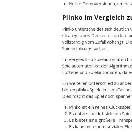
Nutze Demoversionen, um das 
Plinko im Vergleich 
Plinko unterscheidet sich deutlich
strategisches Denken erfordern un
vollständig vom Zufall abhängt. Di
Spielerfahrung suchen.
Im Vergleich zu Spielautomaten bi
Spielautomaten ist der Algorithmu
Lotterie und Spielautomaten, da es
Ein weiterer Unterschied zu andere
bieten plinko-Spiele in Live-Casin
Dies macht das Spiel noch spanne
Plinko ist ein reines Glücksspiel
Es unterscheidet sich von Spie
Es bietet eine größere Transp
Es kann mit einem sozialen El