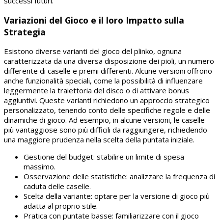
successi futuri.
Variazioni del Gioco e il loro Impatto sulla
Strategia
Esistono diverse varianti del gioco del plinko, ognuna
caratterizzata da una diversa disposizione dei pioli, un numero
differente di caselle e premi differenti. Alcune versioni offrono
anche funzionalità speciali, come la possibilità di influenzare
leggermente la traiettoria del disco o di attivare bonus
aggiuntivi. Queste varianti richiedono un approccio strategico
personalizzato, tenendo conto delle specifiche regole e delle
dinamiche di gioco. Ad esempio, in alcune versioni, le caselle
più vantaggiose sono più difficili da raggiungere, richiedendo
una maggiore prudenza nella scelta della puntata iniziale.
Gestione del budget: stabilire un limite di spesa
massimo.
Osservazione delle statistiche: analizzare la frequenza di
caduta delle caselle.
Scelta della variante: optare per la versione di gioco più
adatta al proprio stile.
Pratica con puntate basse: familiarizzare con il gioco