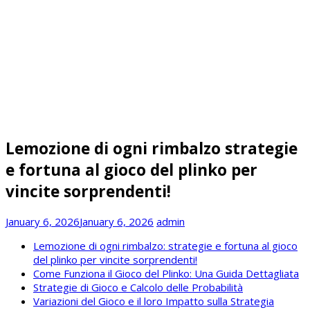
Lemozione di ogni rimbalzo strategie
e fortuna al gioco del plinko per
vincite sorprendenti!
January 6, 2026
January 6, 2026
admin
Lemozione di ogni rimbalzo: strategie e fortuna al gioco
del plinko per vincite sorprendenti!
Come Funziona il Gioco del Plinko: Una Guida Dettagliata
Strategie di Gioco e Calcolo delle Probabilità
Variazioni del Gioco e il loro Impatto sulla Strategia