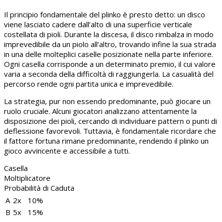
Il principio fondamentale del plinko è presto detto: un disco
viene lasciato cadere dall’alto di una superficie verticale
costellata di pioli. Durante la discesa, il disco rimbalza in modo
imprevedibile da un piolo all’altro, trovando infine la sua strada
in una delle molteplici caselle posizionate nella parte inferiore.
Ogni casella corrisponde a un determinato premio, il cui valore
varia a seconda della difficoltà di raggiungerla. La casualità del
percorso rende ogni partita unica e imprevedibile.
La strategia, pur non essendo predominante, può giocare un
ruolo cruciale. Alcuni giocatori analizzano attentamente la
disposizione dei pioli, cercando di individuare pattern o punti di
deflessione favorevoli. Tuttavia, è fondamentale ricordare che
il fattore fortuna rimane predominante, rendendo il plinko un
gioco avvincente e accessibile a tutti.
Casella
Moltiplicatore
Probabilità di Caduta
A
2x
10%
B
5x
15%