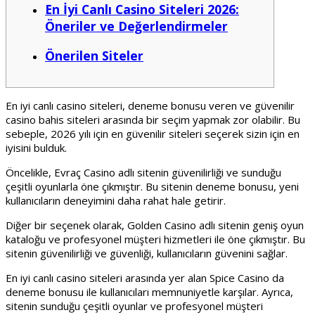
En İyi Canlı Casino Siteleri 2026:
Öneriler ve Değerlendirmeler
Önerilen Siteler
En iyi canlı casino siteleri, deneme bonusu veren ve güvenilir
casino bahis siteleri arasında bir seçim yapmak zor olabilir. Bu
sebeple, 2026 yılı için en güvenilir siteleri seçerek sizin için en
iyisini bulduk.
Öncelikle, Evraç Casino adlı sitenin güvenilirliği ve sunduğu
çeşitli oyunlarla öne çıkmıştır. Bu sitenin deneme bonusu, yeni
kullanıcıların deneyimini daha rahat hale getirir.
Diğer bir seçenek olarak, Golden Casino adlı sitenin geniş oyun
kataloğu ve profesyonel müşteri hizmetleri ile öne çıkmıştır. Bu
sitenin güvenilirliği ve güvenliği, kullanıcıların güvenini sağlar.
En iyi canlı casino siteleri arasında yer alan Spice Casino da
deneme bonusu ile kullanıcıları memnuniyetle karşılar. Ayrıca,
sitenin sunduğu çeşitli oyunlar ve profesyonel müşteri