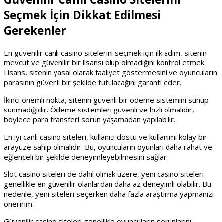
Seçmek İçin Dikkat Edilmesi
Gerekenler
En güvenilir canlı casino sitelerini seçmek için ilk adım, sitenin
mevcut ve güvenilir bir lisansı olup olmadığını kontrol etmek.
Lisans, sitenin yasal olarak faaliyet göstermesini ve oyuncuların
parasının güvenli bir şekilde tutulacağını garanti eder.
İkinci önemli nokta, sitenin güvenli bir ödeme sistemini sunup
sunmadığıdır. Ödeme sistemleri güvenli ve hızlı olmalıdır,
böylece para transferi sorun yaşamadan yapılabilir.
En iyi canlı casino siteleri, kullanıcı dostu ve kullanımı kolay bir
arayüze sahip olmalıdır. Bu, oyuncuların oyunları daha rahat ve
eğlenceli bir şekilde deneyimleyebilmesini sağlar.
Slot casino siteleri de dahil olmak üzere, yeni casino siteleri
genellikle en güvenilir olanlardan daha az deneyimli olabilir. Bu
nedenle, yeni siteleri seçerken daha fazla araştırma yapmanızı
öneririm.
Güvenilir casino siteleri genellikle oyuncuların sorunlarını