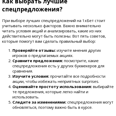
Как выбрать лучшие
спецпредложения?
При выборе лучших спецпредложений на 1хБет стоит
учитывать несколько факторов. Важно внимательно
читать условия акций и анализировать, какие из них
действительно могут быть полезны. Вот пять советов,
которые помогут вам сделать правильный выбор:
Проверяйте отзывы:
изучите мнения других
игроков о предлагаемых акциях.
Сравните предложения:
посмотрите, какие
спецпредложения есть у других букмекеров для
сравнения.
Изучите условия:
прочитайте все подробности
акции, чтобы избежать неприятных surprises.
Оценивайте простоту использования:
выбирайте
те предложения, которые легко найти и
использовать.
Следите за изменениями:
спецпредложения могут
обновляться, поэтому важно быть в курсе.