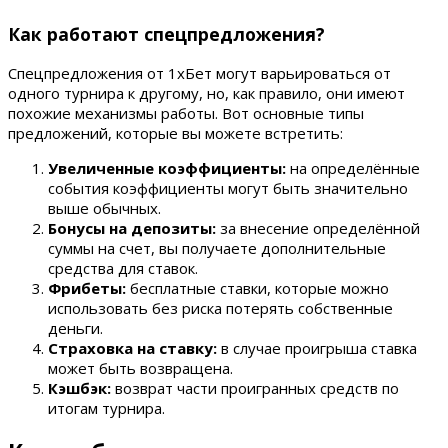
Как работают спецпредложения?
Спецпредложения от 1хБет могут варьироваться от
одного турнира к другому, но, как правило, они имеют
похожие механизмы работы. Вот основные типы
предложений, которые вы можете встретить:
Увеличенные коэффициенты:
на определённые
события коэффициенты могут быть значительно
выше обычных.
Бонусы на депозиты:
за внесение определённой
суммы на счет, вы получаете дополнительные
средства для ставок.
Фрибеты:
бесплатные ставки, которые можно
использовать без риска потерять собственные
деньги.
Страховка на ставку:
в случае проигрыша ставка
может быть возвращена.
Кэшбэк:
возврат части проигранных средств по
итогам турнира.