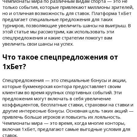
Чемпионаты мира по различным видам спорта — это не
только события, которые привлекают миллионы зрителей,
но и отличная возможность для ставок. Платформа 1хБет
предлагает специальные предложения для таких
турниров, позволяющие увеличить шансы на выигрыш. В
этой статье мы рассмотрим, как использовать эти
спецпредложения и какие стратегии помогут вам
увеличить свои шансы на успех.
Что такое спецпредложения от
1хБет?
Спецпредложения — это специальные бонусы и акции,
которые букмекерская контора предоставляет своим
клиентам во время крупных спортивных событий. Эти
предложения могут включать в себя увеличение
коэффициентов, бесплатные ставки, страховки на ставки и
другие интересные бонусы. Основная цель таких акций —
привлечь больше игроков и повысить их лояльность.
Чемпионаты мира — это время, когда многие конторы,
включая 1хБет, предлагают самые выгодные условия для
ставок.