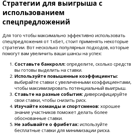
Стратегии для выигрыша с
использованием
спецпредложений
Для того чтобы максимально эффективно использовать
спецпредложения от 1хБет, стоит применять некоторые
стратегии. Вот несколько популярных подходов, которые
помогут вам увеличить ваши шансы на успех:
Составьте банкролл:
определите, сколько средств
вы готовы выделить на ставки.
Используйте повышенные коэффициенты:
выбирайте ставки с увеличенными коэффициентами,
чтобы максимизировать потенциальный выигрыш.
Ставьте на разные события:
диверсифицируйте
свои ставки, чтобы снизить риск.
Изучайте команды и спортсменов:
хорошее
знание участников поможет делать более
обоснованные ставки.
Не забывайте о фрибетах:
используйте
бесплатные ставки для минимизации риска.