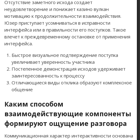
Отсутствие заметного исхода создает
неудовлетворение и понижает казино вулкан
мотивацию к продолжительности взаимодействия.
Юзер приступает усомниваться в исправности
интерфейса или в правильности его поступков. Такое
влечет к преждевременному остановке от применения
интерфейса.
Быстрое визуальное подтверждение поступка
увеличивает уверенность участника
Постепенное демонстрация исходов удерживает
заинтересованность к процессу
Отличающиеся виды отклика образуют комплексное
общение
Каким способом
взаимодействующие компоненты
формируют ощущение разговора
Коммуникационная характер интерактивности основана