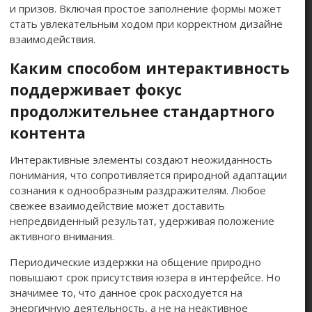
и призов. Включая простое заполнение формы может
стать увлекательным ходом при корректном дизайне
взаимодействия.
Каким способом интерактивность
поддерживает фокус
продолжительнее стандартного
контента
Интерактивные элементы создают неожиданность
понимания, что сопротивляется природной адаптации
сознания к однообразным раздражителям. Любое
свежее взаимодействие может доставить
непредвиденный результат, удерживая положение
активного внимания.
Периодические издержки на общение природно
повышают срок присутствия юзера в интерфейсе. Но
значимее то, что данное срок расходуется на
энергичную деятельность, а не на неактивное