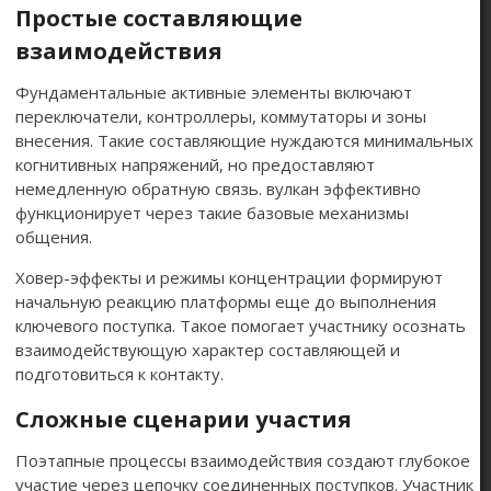
Простые составляющие
взаимодействия
Фундаментальные активные элементы включают
переключатели, контроллеры, коммутаторы и зоны
внесения. Такие составляющие нуждаются минимальных
когнитивных напряжений, но предоставляют
немедленную обратную связь. вулкан эффективно
функционирует через такие базовые механизмы
общения.
Ховер-эффекты и режимы концентрации формируют
начальную реакцию платформы еще до выполнения
ключевого поступка. Такое помогает участнику осознать
взаимодействующую характер составляющей и
подготовиться к контакту.
Сложные сценарии участия
Поэтапные процессы взаимодействия создают глубокое
участие через цепочку соединенных поступков. Участник