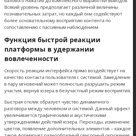
базового нажатия до комплексного выработки выводов.
Всякий уровень предполагает различной величины
познавательных затрат, но каждый они содействуют
более основательному восприятию контента по
сопоставлению с пассивным наблюдением.
Функция быстрой реакции
платформы в удержании
вовлеченности
Скорость реакции интерфейса прямо воздействует на
качество контакта пользователя с системой. Замедление
в пару мгновений может полностью разрушить режим
участия, вернув юзера в безучастный режим восприятия.
Быстрая отклик образует чувство динамичного
разговора между человеком и системой. Данный эффект
увеличивается графическими и акустическими
утверждениями действий юзера. Переходы, изменение
цветов, появление дополнительных элементов – каждое
такое формирует разнообразный сенсорный окружение