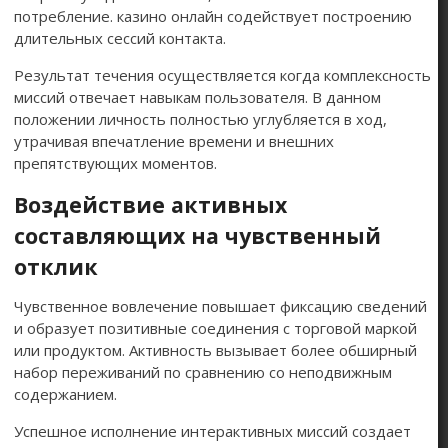
потребление. казино онлайн содействует построению
длительных сессий контакта.
Результат течения осуществляется когда комплексность
миссий отвечает навыкам пользователя. В данном
положении личность полностью углубляется в ход,
утрачивая впечатление времени и внешних
препятствующих моментов.
Воздействие активных
составляющих на чувственный
отклик
Чувственное вовлечение повышает фиксацию сведений
и образует позитивные соединения с торговой маркой
или продуктом. Активность вызывает более обширный
набор переживаний по сравнению со неподвижным
содержанием.
Успешное исполнение интерактивных миссий создает