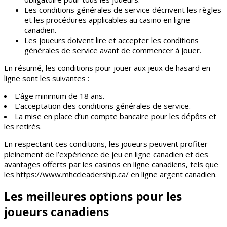
Les conditions générales de service décrivent les règles
et les procédures applicables au casino en ligne
canadien.
Les joueurs doivent lire et accepter les conditions
générales de service avant de commencer à jouer.
En résumé, les conditions pour jouer aux jeux de hasard en
ligne sont les suivantes :
L’âge minimum de 18 ans.
L’acceptation des conditions générales de service.
La mise en place d’un compte bancaire pour les dépôts et
les retirés.
En respectant ces conditions, les joueurs peuvent profiter
pleinement de l’expérience de jeu en ligne canadien et des
avantages offerts par les casinos en ligne canadiens, tels que
les https://www.mhccleadership.ca/ en ligne argent canadien.
Les meilleures options pour les
joueurs canadiens