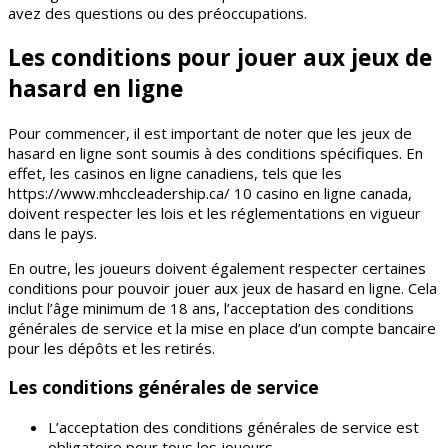
avez des questions ou des préoccupations.
Les conditions pour jouer aux jeux de
hasard en ligne
Pour commencer, il est important de noter que les jeux de
hasard en ligne sont soumis à des conditions spécifiques. En
effet, les casinos en ligne canadiens, tels que les
https://www.mhccleadership.ca/ 10 casino en ligne canada,
doivent respecter les lois et les réglementations en vigueur
dans le pays.
En outre, les joueurs doivent également respecter certaines
conditions pour pouvoir jouer aux jeux de hasard en ligne. Cela
inclut l’âge minimum de 18 ans, l’acceptation des conditions
générales de service et la mise en place d’un compte bancaire
pour les dépôts et les retirés.
Les conditions générales de service
L’acceptation des conditions générales de service est
obligatoire pour tous les joueurs.