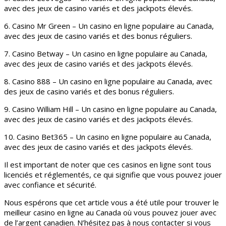
avec des jeux de casino variés et des jackpots élevés.
6. Casino Mr Green – Un casino en ligne populaire au Canada,
avec des jeux de casino variés et des bonus réguliers.
7. Casino Betway – Un casino en ligne populaire au Canada,
avec des jeux de casino variés et des jackpots élevés.
8. Casino 888 – Un casino en ligne populaire au Canada, avec
des jeux de casino variés et des bonus réguliers.
9. Casino William Hill – Un casino en ligne populaire au Canada,
avec des jeux de casino variés et des jackpots élevés.
10. Casino Bet365 – Un casino en ligne populaire au Canada,
avec des jeux de casino variés et des jackpots élevés.
Il est important de noter que ces casinos en ligne sont tous
licenciés et réglementés, ce qui signifie que vous pouvez jouer
avec confiance et sécurité.
Nous espérons que cet article vous a été utile pour trouver le
meilleur casino en ligne au Canada où vous pouvez jouer avec
de l’argent canadien. N’hésitez pas à nous contacter si vous