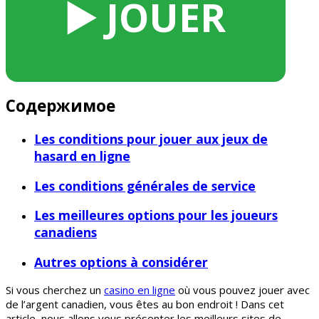
▶️ JOUER
Содержимое
Les conditions pour jouer aux jeux de
hasard en ligne
Les conditions générales de service
Les meilleures options pour les joueurs
canadiens
Autres options à considérer
Si vous cherchez un
casino en ligne
où vous pouvez jouer avec
de l’argent canadien, vous êtes au bon endroit ! Dans cet
article, nous allons vous présenter les meilleurs sites de