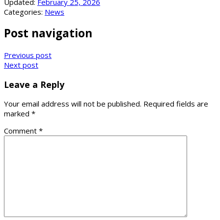
Updated:
February 25, 2026
Categories:
News
Post navigation
Previous post
Next post
Leave a Reply
Your email address will not be published.
Required fields are
marked
*
Comment
*