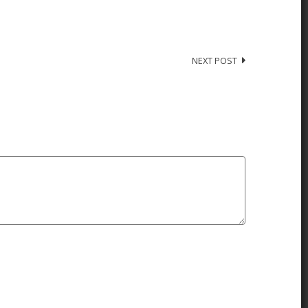
NEXT POST