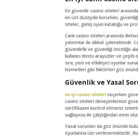
En güvenilir casino siteleri arasınd
en üst düzeyde korurken, güvenliği 
siteler, geniş oyun kataloğu ve
Canlı casino siteleri arasında Betway
yatırımlar ile dikkat çekmektedir. 
güvenilirlik ve güvenliği önceliğe a
kullanıcı dostu arayüzler ve çeşitli 
sıra, yeni ve etkileyici oyunlar suna
hizmetleri gibi faktörleri göz önü
Güvenlik ve Yasal So
en iyi casino siteleri
seçerken güvenl
casino siteleri deneyimlerinizi güve
sertifikasını kontrol etmeniz önemlid
sağlayıcısı ile çalıştığından emin olu
Yasal sorunları da göz önünde bulun
oyunlarına izin verilmemektedir. Bu n