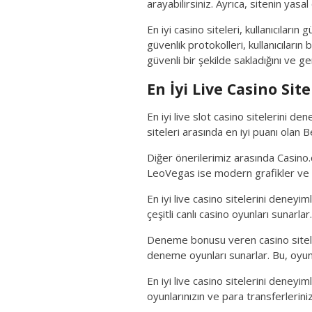
arayabilirsiniz. Ayrıca, sitenin yasal
En iyi casino siteleri, kullanıcıları
güvenlik protokolleri, kullanıcıların 
güvenli bir şekilde sakladığını ve ge
En İyi Live Casino Si
En iyi live slot casino sitelerini 
siteleri arasında en iyi puanı olan Be
Diğer önerilerimiz arasında Casino
LeoVegas ise modern grafikler ve kul
En iyi live casino sitelerini deneyim
çeşitli canlı casino oyunları sunarlar
Deneme bonusu veren casino siteleri
deneme oyunları sunarlar. Bu, oyunlar
En iyi live casino sitelerini deneyi
oyunlarınızın ve para transferleriniz