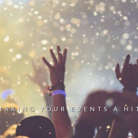
MAKING YOUR EVENTS A HI