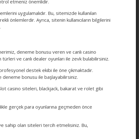
kontrol etmeniz önemlidir.
nlemlerini uygulamalıdır. Bu, sitemizde kullanılan
li önlemlerdir. Ayrıca, sitenin kullanıcıların bilgilerini
.
. Önerimiz, deneme bonusu veren ve canlı casino
 türleri ve canlı dealer oyunları ile zevk bulabilirsiniz.
rofesyonel destek ekibi ile öne çıkmaktadır.
de deneme bonusu ile başlayabilirsiniz.
ot casino siteleri, blackjack, bakarat ve rolet gibi
nellikle gerçek para oyunlarına geçmeden önce
 sahip olan siteleri tercih etmelisiniz. Bu,