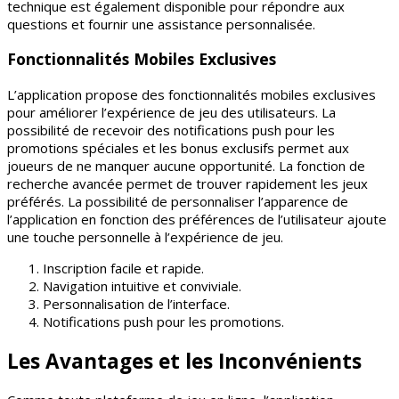
technique est également disponible pour répondre aux
questions et fournir une assistance personnalisée.
Fonctionnalités Mobiles Exclusives
L’application propose des fonctionnalités mobiles exclusives
pour améliorer l’expérience de jeu des utilisateurs. La
possibilité de recevoir des notifications push pour les
promotions spéciales et les bonus exclusifs permet aux
joueurs de ne manquer aucune opportunité. La fonction de
recherche avancée permet de trouver rapidement les jeux
préférés. La possibilité de personnaliser l’apparence de
l’application en fonction des préférences de l’utilisateur ajoute
une touche personnelle à l’expérience de jeu.
Inscription facile et rapide.
Navigation intuitive et conviviale.
Personnalisation de l’interface.
Notifications push pour les promotions.
Les Avantages et les Inconvénients