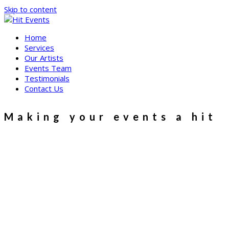
Skip to content
Home
Services
Our Artists
Events Team
Testimonials
Contact Us
Making your events a hit