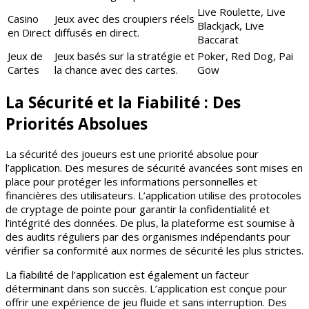
Live Roulette, Live
Casino
Jeux avec des croupiers réels
Blackjack, Live
en Direct
diffusés en direct.
Baccarat
Jeux de
Jeux basés sur la stratégie et
Poker, Red Dog, Pai
Cartes
la chance avec des cartes.
Gow
La Sécurité et la Fiabilité : Des
Priorités Absolues
La sécurité des joueurs est une priorité absolue pour
l’application. Des mesures de sécurité avancées sont mises en
place pour protéger les informations personnelles et
financières des utilisateurs. L’application utilise des protocoles
de cryptage de pointe pour garantir la confidentialité et
l’intégrité des données. De plus, la plateforme est soumise à
des audits réguliers par des organismes indépendants pour
vérifier sa conformité aux normes de sécurité les plus strictes.
La fiabilité de l’application est également un facteur
déterminant dans son succès. L’application est conçue pour
offrir une expérience de jeu fluide et sans interruption. Des