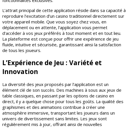
fonctionnalités exclusives.
L’attrait principal de cette application réside dans sa capacité à
reproduire l’excitation d’un casino traditionnel directement sur
votre appareil mobile. Que vous soyez chez vous, en
déplacement ou en attente, l’application vous permet
d’accéder à vos jeux préférés à tout moment et en tout lieu.
La plateforme est conçue pour offrir une expérience de jeu
fluide, intuitive et sécurisée, garantissant ainsi la satisfaction
de tous les joueurs.
L’Expérience de Jeu : Variété et
Innovation
La diversité des jeux proposés par l’application est un
élément clé de son succès. Des machines à sous aux jeux de
table classiques, en passant par les options de casino en
direct, il y a quelque chose pour tous les goûts. La qualité des
graphismes et des animations contribue à créer une
atmosphère immersive, transportant les joueurs dans un
univers de divertissement sans limites. Les jeux sont
régulièrement mis à jour, offrant ainsi de nouvelles