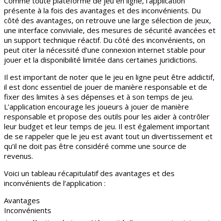
Comme toute plateforme de jeu en ligne, l’application
présente à la fois des avantages et des inconvénients. Du
côté des avantages, on retrouve une large sélection de jeux,
une interface conviviale, des mesures de sécurité avancées et
un support technique réactif. Du côté des inconvénients, on
peut citer la nécessité d’une connexion internet stable pour
jouer et la disponibilité limitée dans certaines juridictions.
Il est important de noter que le jeu en ligne peut être addictif,
il est donc essentiel de jouer de manière responsable et de
fixer des limites à ses dépenses et à son temps de jeu.
L’application encourage les joueurs à jouer de manière
responsable et propose des outils pour les aider à contrôler
leur budget et leur temps de jeu. Il est également important
de se rappeler que le jeu est avant tout un divertissement et
qu’il ne doit pas être considéré comme une source de
revenus.
Voici un tableau récapitulatif des avantages et des
inconvénients de l’application :
Avantages
Inconvénients