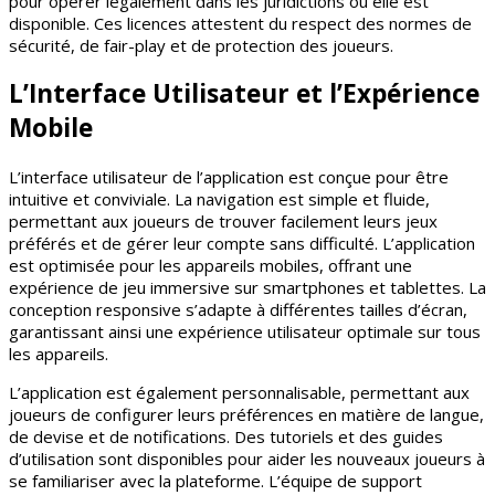
pour opérer légalement dans les juridictions où elle est
disponible. Ces licences attestent du respect des normes de
sécurité, de fair-play et de protection des joueurs.
L’Interface Utilisateur et l’Expérience
Mobile
L’interface utilisateur de l’application est conçue pour être
intuitive et conviviale. La navigation est simple et fluide,
permettant aux joueurs de trouver facilement leurs jeux
préférés et de gérer leur compte sans difficulté. L’application
est optimisée pour les appareils mobiles, offrant une
expérience de jeu immersive sur smartphones et tablettes. La
conception responsive s’adapte à différentes tailles d’écran,
garantissant ainsi une expérience utilisateur optimale sur tous
les appareils.
L’application est également personnalisable, permettant aux
joueurs de configurer leurs préférences en matière de langue,
de devise et de notifications. Des tutoriels et des guides
d’utilisation sont disponibles pour aider les nouveaux joueurs à
se familiariser avec la plateforme. L’équipe de support