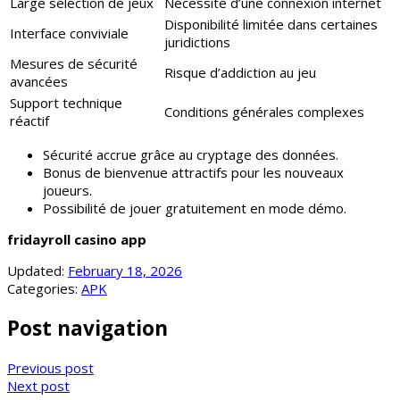
Large sélection de jeux
Nécessité d’une connexion internet
Disponibilité limitée dans certaines
Interface conviviale
juridictions
Mesures de sécurité
Risque d’addiction au jeu
avancées
Support technique
Conditions générales complexes
réactif
Sécurité accrue grâce au cryptage des données.
Bonus de bienvenue attractifs pour les nouveaux
joueurs.
Possibilité de jouer gratuitement en mode démo.
fridayroll casino app
Updated:
February 18, 2026
Categories:
APK
Post navigation
Previous post
Next post