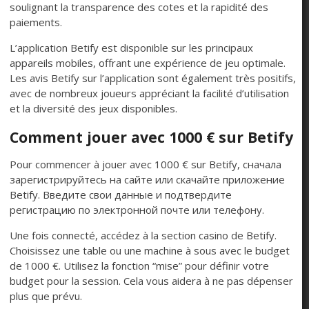
soulignant la transparence des cotes et la rapidité des
paiements.
L’application Betify est disponible sur les principaux
appareils mobiles, offrant une expérience de jeu optimale.
Les avis Betify sur l’application sont également très positifs,
avec de nombreux joueurs appréciant la facilité d’utilisation
et la diversité des jeux disponibles.
Comment jouer avec 1000 € sur Betify
Pour commencer à jouer avec 1000 € sur Betify, сначала
зарегистрируйтесь на сайте или скачайте приложение
Betify. Введите свои данные и подтвердите
регистрацию по электронной почте или телефону.
Une fois connecté, accédez à la section casino de Betify.
Choisissez une table ou une machine à sous avec le budget
de 1000 €. Utilisez la fonction “mise” pour définir votre
budget pour la session. Cela vous aidera à ne pas dépenser
plus que prévu.