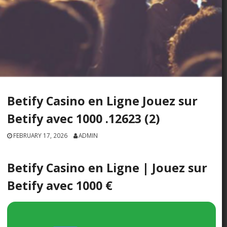
Betify Casino en Ligne Jouez sur
Betify avec 1000 .12623 (2)
FEBRUARY 17, 2026
ADMIN
Betify Casino en Ligne | Jouez sur
Betify avec 1000 €