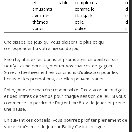
et
table
complexes
rés
amusants
comme le
de
avec des
blackjack
ma
thèmes
et le
de
variés.
poker.
spo
Choisissez les jeux qui vous plaisent le plus et qui
correspondent à votre niveau de jeu.
Ensuite, utilisez les bonus et promotions disponibles sur
Betify Casino pour augmenter vos chances de gagner.
Suivez attentivement les conditions d’utilisation pour les
bonus et les promotions, car elles peuvent varier.
Enfin, jouez de manière responsable. Fixez-vous un budget
et des limites de temps pour chaque session de jeu. Si vous
commencez à perdre de l’argent, arrêtez de jouer et prenez
une pause.
En suivant ces conseils, vous pourrez profiter pleinement de
votre expérience de jeu sur Betify Casino en ligne.