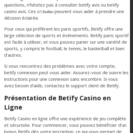
questions, n’hésitez pas à consulter betify avis ou betify
casino avis. Ces отзывы peuvent vous aider à prendre une
décision éclairée.
Pour ceux qui préfèrent les paris sportifs, Betify offre une
large sélection de sports et événements. Betify paris sportif
est facile à utiliser, et vous pouvez parier sur une variété de
sports, y compris le football, le tennis, le basketball et bien
d’autres.
Si vous rencontrez des problèmes avec votre compte,
betify connexion peut vous aider. Assurez-vous de suivre les
instructions pour une connexion sans encombre. Si vous
avez besoin d’aide, contactez le support client de Betify.
Présentation de Betify Casino en
Ligne
Betify Casino en ligne offre une expérience de jeu complète
et sécurisée. Pour commencer, vous pouvez bénéficier d’un
bonus Betify dès votre inscription, ce qui vous permet de