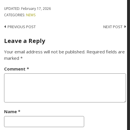
UPDATED:
February 17, 2026
CATEGORIES:
NEWS
PREVIOUS POST
NEXT POST
Leave a Reply
Your email address will not be published.
Required fields are
marked
*
Comment
*
Name
*