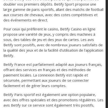
doubler vos premiers dépôts. Betify Sport propose une
large gamme de paris sportifs, allant des matchs de football
aux courses de chevaux, avec des cotes compétitives et
des événements en direct.
Pour ceux qui préfèrent le casino, Betify Casino en ligne
propose une variété de jeux, y compris des machines à
sous, des tables de jeu et des jeux de cartes. Les avis
Betify sont positifs, avec de nombreux joueurs satisfaits de
la qualité des jeux et de la facilité d’utilisation de l’application
Betify.
Betify France est parfaitement adapté aux joueurs français,
offrant des services en français et des méthodes de
paiement locales. La connexion Betify est rapide et
sécurisée, permettant aux joueurs de se connecter
facilement et de gérer leurs comptes.
Betify Paris sportif est également une option populaire,
avec des offres spéciales et des promotions régulières. Les
avis Betify sur ce service sont également très positifs,