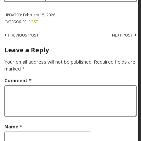
UPDATED:
February 15, 2026
CATEGORIES:
POST
PREVIOUS POST
NEXT POST
Leave a Reply
Your email address will not be published.
Required fields are
marked
*
Comment
*
Name
*