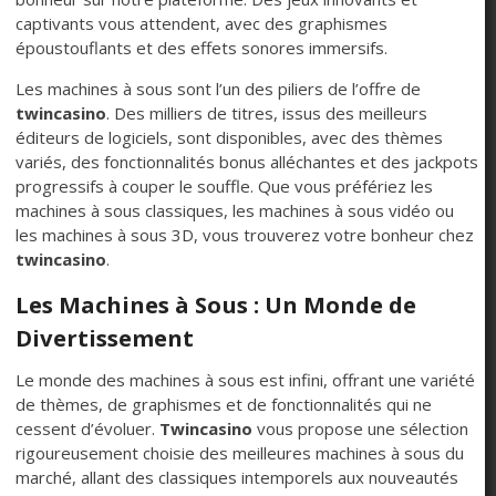
captivants vous attendent, avec des graphismes
époustouflants et des effets sonores immersifs.
Les machines à sous sont l’un des piliers de l’offre de
twincasino
. Des milliers de titres, issus des meilleurs
éditeurs de logiciels, sont disponibles, avec des thèmes
variés, des fonctionnalités bonus alléchantes et des jackpots
progressifs à couper le souffle. Que vous préfériez les
machines à sous classiques, les machines à sous vidéo ou
les machines à sous 3D, vous trouverez votre bonheur chez
twincasino
.
Les Machines à Sous : Un Monde de
Divertissement
Le monde des machines à sous est infini, offrant une variété
de thèmes, de graphismes et de fonctionnalités qui ne
cessent d’évoluer.
Twincasino
vous propose une sélection
rigoureusement choisie des meilleures machines à sous du
marché, allant des classiques intemporels aux nouveautés