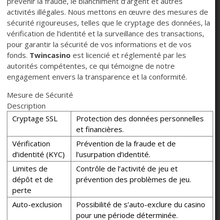
prévenir la fraude, le blanchiment d’argent et autres
activités illégales. Nous mettons en œuvre des mesures de
sécurité rigoureuses, telles que le cryptage des données, la
vérification de l’identité et la surveillance des transactions,
pour garantir la sécurité de vos informations et de vos
fonds.
Twincasino
est licencié et réglementé par les
autorités compétentes, ce qui témoigne de notre
engagement envers la transparence et la conformité.
Mesure de Sécurité
Description
Cryptage SSL
Protection des données personnelles
et financières.
Vérification
Prévention de la fraude et de
d’identité (KYC)
l’usurpation d’identité.
Limites de
Contrôle de l’activité de jeu et
dépôt et de
prévention des problèmes de jeu.
perte
Auto-exclusion
Possibilité de s’auto-exclure du casino
pour une période déterminée.