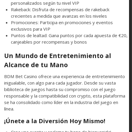
personalizados según tu nivel VIP
Rakeback: Disfruta de recompensas de rakeback
crecientes a medida que avanzas en los niveles
Promociones: Participa en promociones y eventos
exclusivos para VIP
Puntos de lealtad: Gana puntos por cada apuesta de €20,
canjeables por recompensas y bonos
Un Mundo de Entretenimiento al
Alcance de tu Mano
BDM Bet Casino ofrece una experiencia de entretenimiento
inigualable, con algo para cada jugador. Desde su vasta
biblioteca de juegos hasta su compromiso con el juego
responsable y la compatibilidad con crypto, esta plataforma
se ha consolidado como líder en la industria del juego en
línea.
¡Únete a la Diversión Hoy Mismo!
Crea una cuenta y reclama tu bono de bienvenida!