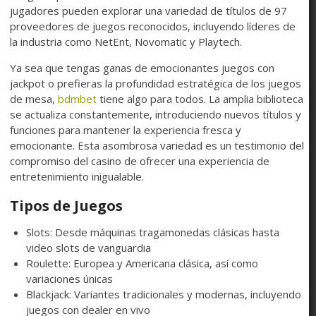
jugadores pueden explorar una variedad de títulos de 97
proveedores de juegos reconocidos, incluyendo líderes de
la industria como NetEnt, Novomatic y Playtech.
Ya sea que tengas ganas de emocionantes juegos con
jackpot o prefieras la profundidad estratégica de los juegos
de mesa,
bdmbet
tiene algo para todos. La amplia biblioteca
se actualiza constantemente, introduciendo nuevos títulos y
funciones para mantener la experiencia fresca y
emocionante. Esta asombrosa variedad es un testimonio del
compromiso del casino de ofrecer una experiencia de
entretenimiento inigualable.
Tipos de Juegos
Slots: Desde máquinas tragamonedas clásicas hasta
video slots de vanguardia
Roulette: Europea y Americana clásica, así como
variaciones únicas
Blackjack: Variantes tradicionales y modernas, incluyendo
juegos con dealer en vivo