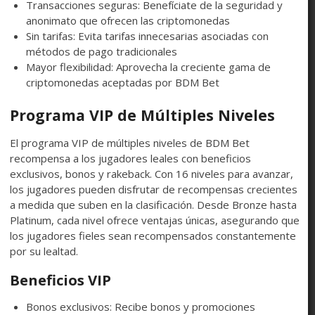
Transacciones seguras: Benefíciate de la seguridad y
anonimato que ofrecen las criptomonedas
Sin tarifas: Evita tarifas innecesarias asociadas con
métodos de pago tradicionales
Mayor flexibilidad: Aprovecha la creciente gama de
criptomonedas aceptadas por BDM Bet
Programa VIP de Múltiples Niveles
El programa VIP de múltiples niveles de BDM Bet
recompensa a los jugadores leales con beneficios
exclusivos, bonos y rakeback. Con 16 niveles para avanzar,
los jugadores pueden disfrutar de recompensas crecientes
a medida que suben en la clasificación. Desde Bronze hasta
Platinum, cada nivel ofrece ventajas únicas, asegurando que
los jugadores fieles sean recompensados constantemente
por su lealtad.
Beneficios VIP
Bonos exclusivos: Recibe bonos y promociones