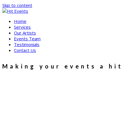
Skip to content
Home
Services
Our Artists
Events Team
Testimonials
Contact Us
Making your events a hit