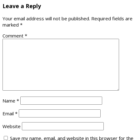
Leave a Reply
Your email address will not be published.
Required fields are
marked
*
Comment
*
Name
*
Email
*
Website
Save my name, email, and website in this browser for the