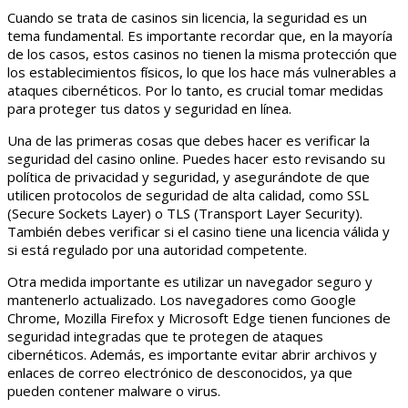
Cuando se trata de casinos sin licencia, la seguridad es un
tema fundamental. Es importante recordar que, en la mayoría
de los casos, estos casinos no tienen la misma protección que
los establecimientos físicos, lo que los hace más vulnerables a
ataques cibernéticos. Por lo tanto, es crucial tomar medidas
para proteger tus datos y seguridad en línea.
Una de las primeras cosas que debes hacer es verificar la
seguridad del casino online. Puedes hacer esto revisando su
política de privacidad y seguridad, y asegurándote de que
utilicen protocolos de seguridad de alta calidad, como SSL
(Secure Sockets Layer) o TLS (Transport Layer Security).
También debes verificar si el casino tiene una licencia válida y
si está regulado por una autoridad competente.
Otra medida importante es utilizar un navegador seguro y
mantenerlo actualizado. Los navegadores como Google
Chrome, Mozilla Firefox y Microsoft Edge tienen funciones de
seguridad integradas que te protegen de ataques
cibernéticos. Además, es importante evitar abrir archivos y
enlaces de correo electrónico de desconocidos, ya que
pueden contener malware o virus.