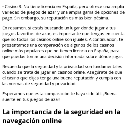
• Casino 3: No tiene licencia en España, pero ofrece una amplia
variedad de juegos de azar y una amplia gama de opciones de
pago. Sin embargo, su reputación es más bien pésima.
En resumen, si estás buscando un lugar donde jugar a tus
juegos favoritos de azar, es importante que tengas en cuenta
que no todos los casinos online son iguales. A continuación, te
presentamos una comparación de algunos de los casinos
online más populares que no tienen licencia en España, para
que puedas tomar una decisión informada sobre dónde jugar.
Recuerda que la seguridad y la privacidad son fundamentales
cuando se trata de jugar en casinos online. Asegúrate de que
el casino que elijas tenga una buena reputación y cumpla con
las normas de seguridad y privacidad.
Esperamos que esta comparación te haya sido útil. ¡Buena
suerte en tus juegos de azar!
La importancia de la seguridad en la
navegación online