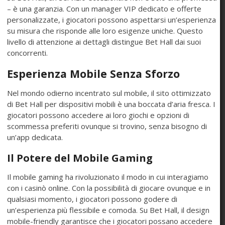
– è una garanzia. Con un manager VIP dedicato e offerte
personalizzate, i giocatori possono aspettarsi un’esperienza
su misura che risponde alle loro esigenze uniche. Questo
livello di attenzione ai dettagli distingue Bet Hall dai suoi
concorrenti.
Esperienza Mobile Senza Sforzo
Nel mondo odierno incentrato sul mobile, il sito ottimizzato
di Bet Hall per dispositivi mobili è una boccata d’aria fresca. I
giocatori possono accedere ai loro giochi e opzioni di
scommessa preferiti ovunque si trovino, senza bisogno di
un’app dedicata.
Il Potere del Mobile Gaming
Il mobile gaming ha rivoluzionato il modo in cui interagiamo
con i casinò online. Con la possibilità di giocare ovunque e in
qualsiasi momento, i giocatori possono godere di
un’esperienza più flessibile e comoda. Su Bet Hall, il design
mobile-friendly garantisce che i giocatori possano accedere