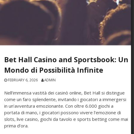
Bet Hall Casino and Sportsbook: Un
Mondo di Possibilità Infinite
FEBRUARY 6, 2026
ADMIN
Nell’immensa vastità dei casinò online, Bet Hall si distingue
come un faro splendente, invitando i giocatori a immergersi
in un’avventura emozionante. Con oltre 6.000 giochi a
portata di mano, i giocatori possono vivere l’emozione di
slots, live casino, giochi da tavolo e sports betting come mai
prima d’ora.