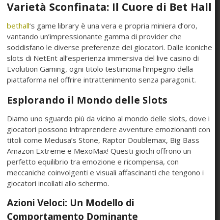
Varietà Sconfinata: Il Cuore di Bet Hall
bethall
‘s game library è una vera e propria miniera d’oro,
vantando un’impressionante gamma di provider che
soddisfano le diverse preferenze dei giocatori. Dalle iconiche
slots di NetEnt all’esperienza immersiva del live casino di
Evolution Gaming, ogni titolo testimonia l’impegno della
piattaforma nel offrire intrattenimento senza paragoni.t.
Esplorando il Mondo delle Slots
Diamo uno sguardo più da vicino al mondo delle slots, dove i
giocatori possono intraprendere avventure emozionanti con
titoli come Medusa’s Stone, Raptor Doublemax, Big Bass
Amazon Extreme e MexoMax! Questi giochi offrono un
perfetto equilibrio tra emozione e ricompensa, con
meccaniche coinvolgenti e visuali affascinanti che tengono i
giocatori incollati allo schermo.
Azioni Veloci: Un Modello di
Comportamento Dominante