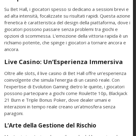
Su Bet Hall, i giocatori spesso si dedicano a sessioni brevi e
ad alta intensità, focalizzate su risultati rapidi. Questa azione
frenetica è caratteristica del design della piattaforma, dove i
giocatori possono passare senza problemi tra giochi e
opzioni di scommessa. L’emozione della vittoria rapida è un
richiamo potente, che spinge i giocatori a tornare ancora e
ancora.
Live Casino: Un’Esperienza Immersiva
Oltre alle slots, il live casino di Bet Hall offre un’esperienza
coinvolgente che simula l’energia di un casinò reale. Con
l’expertise di Evolution Gaming dietro le quinte, i giocatori
possono partecipare a giochi come Roulette 10p, Blackjack
21 Burn e Triple Bonus Poker, dove dealer umani e
interazioni in tempo reale creano un’atmosfera senza
paragoni.
L’Arte della Gestione del Rischio