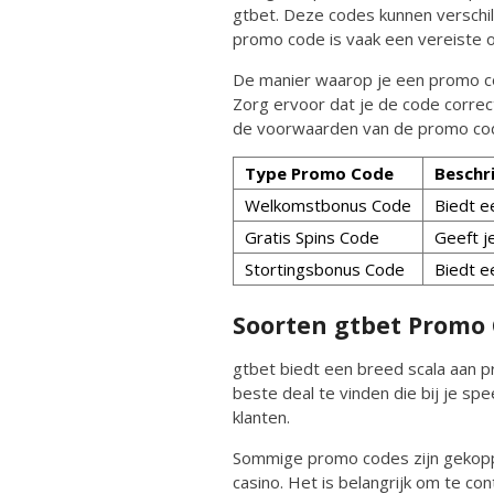
gtbet. Deze codes kunnen verschil
promo code is vaak een vereiste om
De manier waarop je een promo code
Zorg ervoor dat je de code correct
de voorwaarden van de promo code
Type Promo Code
Beschri
Welkomstbonus Code
Biedt e
Gratis Spins Code
Geeft j
Stortingsbonus Code
Biedt e
Soorten gtbet Promo
gtbet biedt een breed scala aan p
beste deal te vinden die bij je spe
klanten.
Sommige promo codes zijn gekoppeld
casino. Het is belangrijk om te co