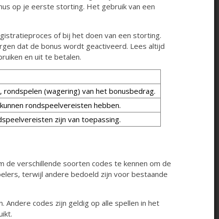
us op je eerste storting. Het gebruik van een
istratieproces of bij het doen van een storting.
zorgen dat de bonus wordt geactiveerd. Lees altijd
iken en uit te betalen.
t, rondspelen (wagering) van het bonusbedrag.
s kunnen rondspeelvereisten hebben.
dspeelvereisten zijn van toepassing.
 om de verschillende soorten codes te kennen om de
 spelers, terwijl andere bedoeld zijn voor bestaande
 Andere codes zijn geldig op alle spellen in het
ikt.