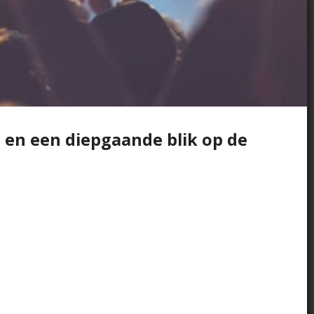
en een diepgaande blik op de