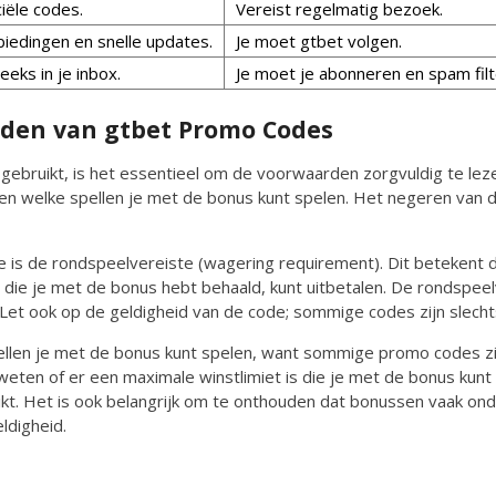
ciële codes.
Vereist regelmatig bezoek.
biedingen en snelle updates.
Je moet gtbet volgen.
eks in je inbox.
Je moet je abonneren en spam filt
rden van gtbet Promo Codes
gebruikt, is het essentieel om de voorwaarden zorgvuldig te l
 en welke spellen je met de bonus kunt spelen. Het negeren van d
s de rondspeelvereiste (wagering requirement). Dit betekent d
die je met de bonus hebt behaald, kunt uitbetalen. De rondspeelv
Let ook op de geldigheid van de code; sommige codes zijn slechts
llen je met de bonus kunt spelen, want sommige promo codes zijn 
e weten of er een maximale winstlimiet is die je met de bonus kun
t. Het is ook belangrijk om te onthouden dat bonussen vaak ond
ldigheid.