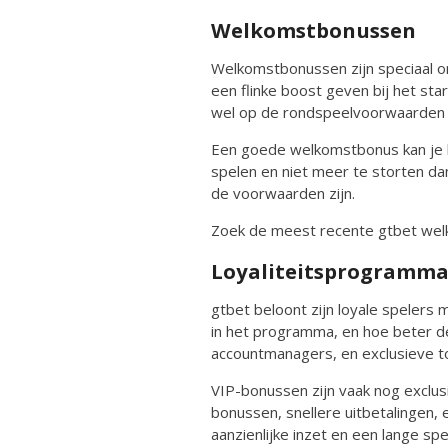
Welkomstbonussen
Welkomstbonussen zijn speciaal on
een flinke boost geven bij het sta
wel op de rondspeelvoorwaarden d
Een goede welkomstbonus kan je h
spelen en niet meer te storten dan
de voorwaarden zijn.
Zoek de meest recente gtbet wel
Loyaliteitsprogramma’
gtbet beloont zijn loyale spelers
in het programma, en hoe beter de
accountmanagers, en exclusieve to
VIP-bonussen zijn vaak nog exclu
bonussen, snellere uitbetalingen,
aanzienlijke inzet en een lange spee