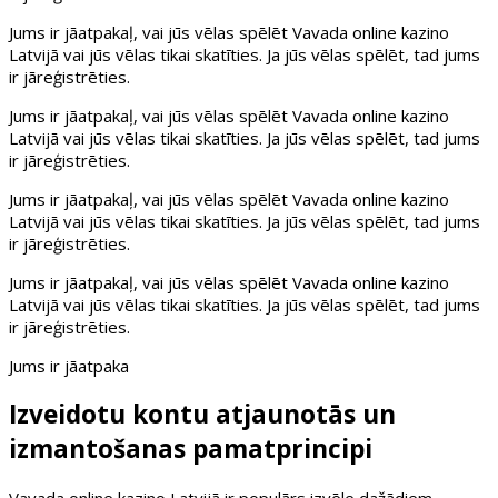
Jums ir jāatpakaļ, vai jūs vēlas spēlēt Vavada online kazino
Latvijā vai jūs vēlas tikai skatīties. Ja jūs vēlas spēlēt, tad jums
ir jāreģistrēties.
Jums ir jāatpakaļ, vai jūs vēlas spēlēt Vavada online kazino
Latvijā vai jūs vēlas tikai skatīties. Ja jūs vēlas spēlēt, tad jums
ir jāreģistrēties.
Jums ir jāatpakaļ, vai jūs vēlas spēlēt Vavada online kazino
Latvijā vai jūs vēlas tikai skatīties. Ja jūs vēlas spēlēt, tad jums
ir jāreģistrēties.
Jums ir jāatpakaļ, vai jūs vēlas spēlēt Vavada online kazino
Latvijā vai jūs vēlas tikai skatīties. Ja jūs vēlas spēlēt, tad jums
ir jāreģistrēties.
Jums ir jāatpaka
Izveidotu kontu atjaunotās un
izmantošanas pamatprincipi