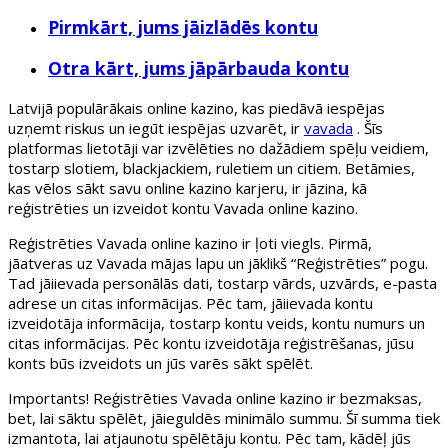
Pirmkārt, jums jāizlādēs kontu
Otra kārt, jums jāpārbauda kontu
Latvijā populārākais online kazino, kas piedāvā iespējas
uzņemt riskus un iegūt iespējas uzvarēt, ir
vavada
. Šīs
platformas lietotāji var izvēlēties no dažādiem spēļu veidiem,
tostarp slotiem, blackjackiem, ruletiem un citiem. Betāmies,
kas vēlos sākt savu online kazino karjeru, ir jāzina, kā
reģistrēties un izveidot kontu Vavada online kazino.
Reģistrēties Vavada online kazino ir ļoti viegls. Pirmā,
jāatveras uz Vavada mājas lapu un jāklikš “Reģistrēties” pogu.
Tad jāiievada personālās dati, tostarp vārds, uzvārds, e-pasta
adrese un citas informācijas. Pēc tam, jāiievada kontu
izveidotāja informācija, tostarp kontu veids, kontu numurs un
citas informācijas. Pēc kontu izveidotāja reģistrēšanas, jūsu
konts būs izveidots un jūs varēs sākt spēlēt.
Importants! Reģistrēties Vavada online kazino ir bezmaksas,
bet, lai sāktu spēlēt, jāieguldēs minimālo summu. Šī summa tiek
izmantota, lai atjaunotu spēlētāju kontu. Pēc tam, kādēļ jūs