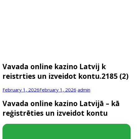
Vavada online kazino Latvij k
reistrties un izveidot kontu.2185 (2)
February 1, 2026
February 1, 2026
admin
Vavada online kazino Latvijā – kā
reģistrēties un izveidot kontu