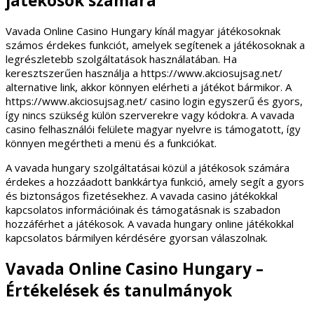
játékosok számára
Vavada Online Casino Hungary kínál magyar játékosoknak
számos érdekes funkciót, amelyek segítenek a játékosoknak a
legrészletebb szolgáltatások használatában. Ha
keresztszerűen használja a https://www.akciosujsag.net/
alternative link, akkor könnyen elérheti a játékot bármikor. A
https://www.akciosujsag.net/ casino login egyszerű és gyors,
így nincs szükség külön szerverekre vagy kódokra. A vavada
casino felhasználói felülete magyar nyelvre is támogatott, így
könnyen megértheti a menü és a funkciókat.
A vavada hungary szolgáltatásai közül a játékosok számára
érdekes a hozzáadott bankkártya funkció, amely segít a gyors
és biztonságos fizetésekhez. A vavada casino játékokkal
kapcsolatos információinak és támogatásnak is szabadon
hozzáférhet a játékosok. A vavada hungary online játékokkal
kapcsolatos bármilyen kérdésére gyorsan válaszolnak.
Vavada Online Casino Hungary –
Értékelések és tanulmányok