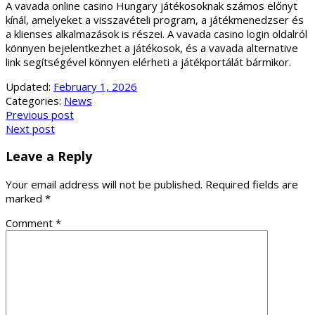
A vavada online casino Hungary játékosoknak számos előnyt
kínál, amelyeket a visszavételi program, a játékmenedzser és
a klienses alkalmazások is részei. A vavada casino login oldalról
könnyen bejelentkezhet a játékosok, és a vavada alternative
link segítségével könnyen elérheti a játékportálát bármikor.
Updated:
February 1, 2026
Categories:
News
Post
Previous post
Next post
navigation
Leave a Reply
Your email address will not be published.
Required fields are
marked
*
Comment
*