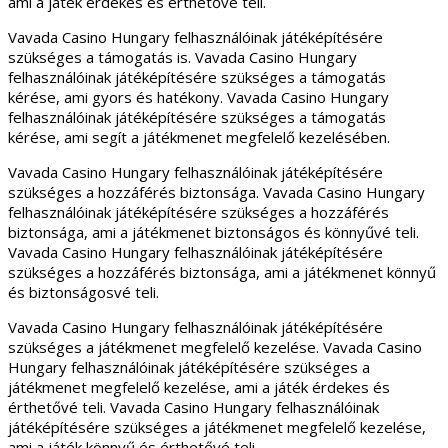
ami a játék érdekes és érthetővé teli.
Vavada Casino Hungary felhasználóinak játéképítésére
szükséges a támogatás is. Vavada Casino Hungary
felhasználóinak játéképítésére szükséges a támogatás
kérése, ami gyors és hatékony. Vavada Casino Hungary
felhasználóinak játéképítésére szükséges a támogatás
kérése, ami segít a játékmenet megfelelő kezelésében.
Vavada Casino Hungary felhasználóinak játéképítésére
szükséges a hozzáférés biztonsága. Vavada Casino Hungary
felhasználóinak játéképítésére szükséges a hozzáférés
biztonsága, ami a játékmenet biztonságos és könnyűvé teli.
Vavada Casino Hungary felhasználóinak játéképítésére
szükséges a hozzáférés biztonsága, ami a játékmenet könnyű
és biztonságosvé teli.
Vavada Casino Hungary felhasználóinak játéképítésére
szükséges a játékmenet megfelelő kezelése. Vavada Casino
Hungary felhasználóinak játéképítésére szükséges a
játékmenet megfelelő kezelése, ami a játék érdekes és
érthetővé teli. Vavada Casino Hungary felhasználóinak
játéképítésére szükséges a játékmenet megfelelő kezelése,
ami a játék könnyű és érthetővé teli.