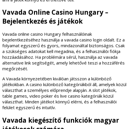
Vavada Online Casino Hungary –
Bejelentkezés és játékok
Vavada online casino Hungary felhasználóinak
bejelentkezéséhez használja a vavada casino login oldalt. Ez a
folyamat egyszerű és gyors, mindazonáltal biztonságos. Csak
a szükséges adatokat kell megadnia, és a felhasználói fiókja
hozzáadásához. Ha problémára sérül, használja az vavada
alternative link segítségét, amely lehetővé teszi a hozzáférés
megőrzését.
A Vavada környezetében kiválóan játsszon a különböző
játékokban. A casino különböző kategóriákból áll, amelyek közül
választhat a személyes előprendje alapján. A slot játékok,
table games, video poker és live casino kategóriák közül
választhat. Minden játékot könnyű elérni, és a felhasználói
felület egyszerű és intuitív.
Vavada kiegészítő funkciók magyar