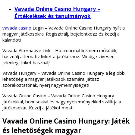
Vavada Online Casino Hungary –
Értékelések és tanulmányok
vavada casino
Login – Vavada Online Casino Hungary nyílt a
magyar játékosokra. Regisztrálj, bejelentkezz és kezdj a
kalandot!
Vavada Alternative Link – Ha a normál link nem működik,
használj alternatív linket a játékokhoz. Mindig szívesen
jelenlegi linket használj!
Vavada Hungary – Vavada Online Casino Hungary a legjobb
lehetőség a magyar játékosok számára. Játssz
szórakoztatónak, nyerj nagymennyiséget!
Vavada Online Casino – Vavada Online Casino Hungary
játékokkal, bonusokkal és nagy nyereményekkel szállítja a
játékosokat. Kezdj a játékot most!
Vavada Online Casino Hungary: Játék
és lehetőségek magyar