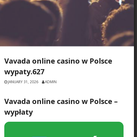
Vavada online casino w Polsce
wypaty.627
JANUARY 31, 2026
ADMIN
Vavada online casino w Polsce –
wypłaty