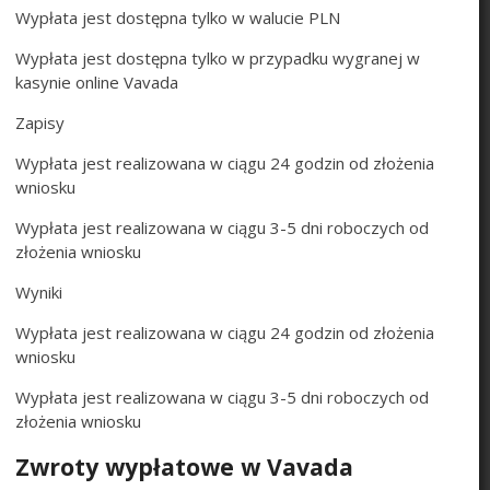
Wypłata jest dostępna tylko w walucie PLN
Wypłata jest dostępna tylko w przypadku wygranej w
kasynie online Vavada
Zapisy
Wypłata jest realizowana w ciągu 24 godzin od złożenia
wniosku
Wypłata jest realizowana w ciągu 3-5 dni roboczych od
złożenia wniosku
Wyniki
Wypłata jest realizowana w ciągu 24 godzin od złożenia
wniosku
Wypłata jest realizowana w ciągu 3-5 dni roboczych od
złożenia wniosku
Zwroty wypłatowe w Vavada