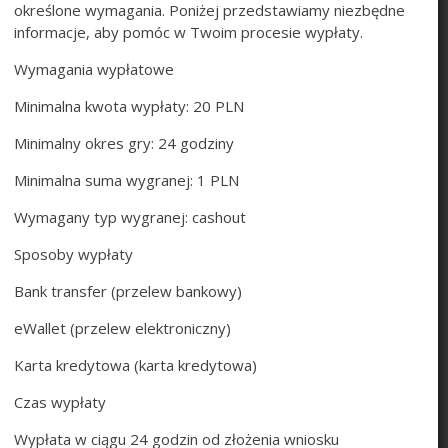
określone wymagania. Poniżej przedstawiamy niezbędne
informacje, aby pomóc w Twoim procesie wypłaty.
Wymagania wypłatowe
Minimalna kwota wypłaty: 20 PLN
Minimalny okres gry: 24 godziny
Minimalna suma wygranej: 1 PLN
Wymagany typ wygranej: cashout
Sposoby wypłaty
Bank transfer (przelew bankowy)
eWallet (przelew elektroniczny)
Karta kredytowa (karta kredytowa)
Czas wypłaty
Wypłata w ciągu 24 godzin od złożenia wniosku