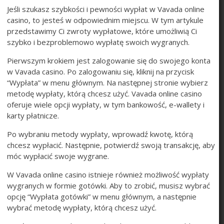
Jeśli szukasz szybkości i pewności wypłat w Vavada online
casino, to jesteś w odpowiednim miejscu. W tym artykule
przedstawimy Ci zwroty wypłatowe, które umożliwią Ci
szybko i bezproblemowo wypłatę swoich wygranych.
Pierwszym krokiem jest zalogowanie się do swojego konta
w Vavada casino. Po zalogowaniu się, kliknij na przycisk
“Wypłata” w menu głównym. Na następnej stronie wybierz
metodę wypłaty, którą chcesz użyć. Vavada online casino
oferuje wiele opcji wypłaty, w tym bankowość, e-wallety i
karty płatnicze.
Po wybraniu metody wypłaty, wprowadź kwotę, którą
chcesz wypłacić. Następnie, potwierdź swoją transakcję, aby
móc wypłacić swoje wygrane.
W Vavada online casino istnieje również możliwość wypłaty
wygranych w formie gotówki. Aby to zrobić, musisz wybrać
opcję “Wypłata gotówki” w menu głównym, a następnie
wybrać metodę wypłaty, którą chcesz użyć.