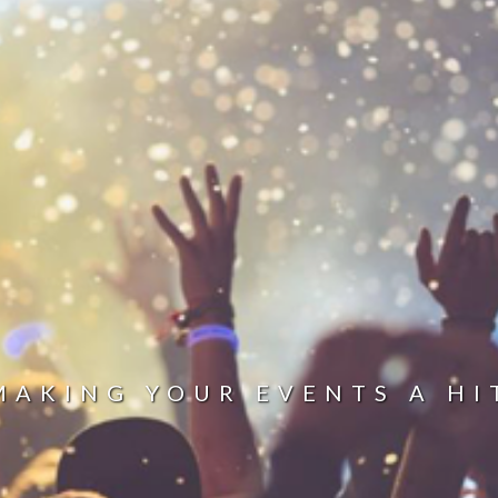
MAKING YOUR EVENTS A HI