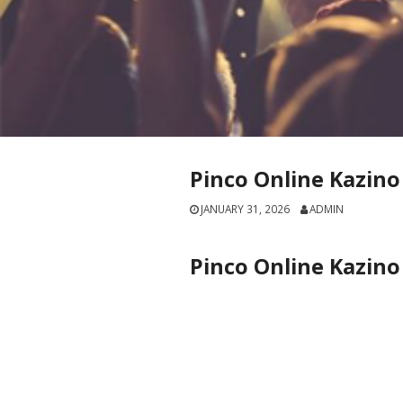
Pinco Online Kazino
JANUARY 31, 2026
ADMIN
Pinco Online Kazino