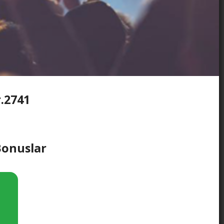
.2741
Bonuslar