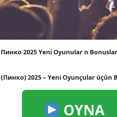
 Пинко 2025 Yeni Oyunular n Bonuslar
 (Пинко) 2025 – Yeni Oyunçular üçün 
OYNA