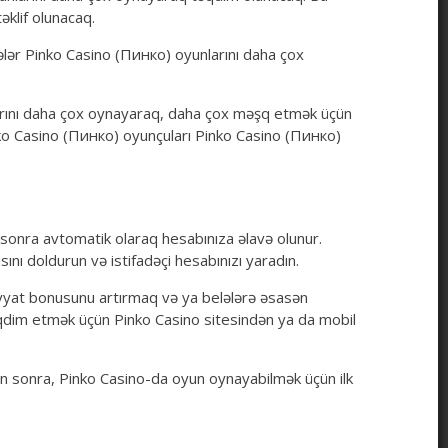
klif olunacaq.
ələr Pinko Casino (Пинко) oyunlarını daha çox
larını daha çox oynayaraq, daha çox məşq etmək üçün
ko Casino (Пинко) oyunçuları Pinko Casino (Пинко)
onra avtomatik olaraq hesabınıza əlavə olunur.
 doldurun və istifadəçi hesabınızı yaradın.
iyyat bonusunu artırmaq və ya belələrə əsasən
qdim etmək üçün Pinko Casino sitesindən ya da mobil
an sonra, Pinko Casino-da oyun oynayabilmək üçün ilk