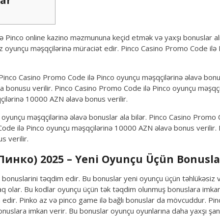
 Pinco online kazino məzmununa keçid etmək və yaxşı bonuslar alm
siz oyunçu məşqçilərinə müraciət edir. Pinco Casino Promo Code ilə
inco Casino Promo Code ilə Pinco oyunçu məşqçilərinə əlavə bonus
bonusu verilir. Pinco Casino Promo Code ilə Pinco oyunçu məşqçil
ilərinə 10000 AZN əlavə bonus verilir.
oyunçu məşqçilərinə əlavə bonuslar ala bilər. Pinco Casino Promo
Code ilə Pinco oyunçu məşqçilərinə 10000 AZN əlavə bonus verilir
 verilir.
(Пинко) 2025 – Yeni Oyunçu Üçün Bonusla
ni bonuslarini təqdim edir. Bu bonuslar yeni oyunçu üçün təhlükəsiz
q olar. Bu kodlar oyunçu üçün tək təqdim olunmuş bonuslara imkan v
edir. Pinko az və pinco game ilə bağlı bonuslar da mövcuddur. Pinco
uslara imkan verir. Bu bonuslar oyunçu oyunlarına daha yaxşı şan