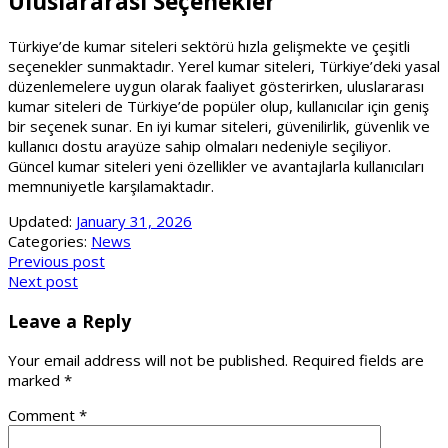
Uluslararası Seçenekler
Türkiye’de kumar siteleri sektörü hızla gelişmekte ve çeşitli
seçenekler sunmaktadır. Yerel kumar siteleri, Türkiye’deki yasal
düzenlemelere uygun olarak faaliyet gösterirken, uluslararası
kumar siteleri de Türkiye’de popüler olup, kullanıcılar için geniş
bir seçenek sunar. En iyi kumar siteleri, güvenilirlik, güvenlik ve
kullanıcı dostu arayüze sahip olmaları nedeniyle seçiliyor.
Güncel kumar siteleri yeni özellikler ve avantajlarla kullanıcıları
memnuniyetle karşılamaktadır.
Updated:
January 31, 2026
Categories:
News
Post
Previous post
Next post
navigation
Leave a Reply
Your email address will not be published.
Required fields are
marked
*
Comment
*