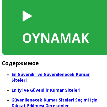
▶️
OYNAMAK
Содержимое
En Güvenilir ve Güvenilenecek Kumar
Siteleri
En İyi ve Güvenilir Kumar Siteleri
Güvenilenecek Kumar Siteleri Seçimi İçin
Dikkat Edilmesi Gerekenler