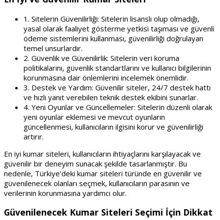
1. Sitelerin Güvenilirliği: Sitelerin lisanslı olup olmadığı,
yasal olarak faaliyet gösterme yetkisi taşıması ve güvenli
ödeme sistemlerini kullanması, güvenilirliği doğrulayan
temel unsurlardır.
2. Güvenlik ve Güvenilirlik: Sitelerin veri koruma
politikalarını, güvenlik standartlarını ve kullanıcı bilgilerinin
korunmasına dair önlemlerini incelemek önemlidir.
3. Destek ve Yardım: Güvenilir siteler, 24/7 destek hattı
ve hızlı yanıt verebilen teknik destek ekibini sunarlar.
4. Yeni Oyunlar ve Güncellemeler: Sitelerin düzenli olarak
yeni oyunlar eklemesi ve mevcut oyunların
güncellenmesi, kullanıcıların ilgisini korur ve güvenilirliği
artırır.
En iyi kumar siteleri, kullanıcıların ihtiyaçlarını karşılayacak ve
güvenilir bir deneyim sunacak şekilde tasarlanmıştır. Bu
nedenle, Türkiye’deki kumar siteleri türünde en güvenilir ve
güvenilenecek olanları seçmek, kullanıcıların parasının ve
verilerinin korunmasına yardımcı olur.
Güvenilenecek Kumar Siteleri Seçimi İçin Dikkat