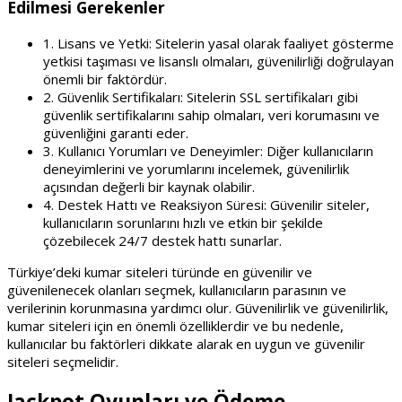
Edilmesi Gerekenler
1. Lisans ve Yetki: Sitelerin yasal olarak faaliyet gösterme
yetkisi taşıması ve lisanslı olmaları, güvenilirliği doğrulayan
önemli bir faktördür.
2. Güvenlik Sertifikaları: Sitelerin SSL sertifikaları gibi
güvenlik sertifikalarını sahip olmaları, veri korumasını ve
güvenliğini garanti eder.
3. Kullanıcı Yorumları ve Deneyimler: Diğer kullanıcıların
deneyimlerini ve yorumlarını incelemek, güvenilirlik
açısından değerli bir kaynak olabilir.
4. Destek Hattı ve Reaksiyon Süresi: Güvenilir siteler,
kullanıcıların sorunlarını hızlı ve etkin bir şekilde
çözebilecek 24/7 destek hattı sunarlar.
Türkiye’deki kumar siteleri türünde en güvenilir ve
güvenilenecek olanları seçmek, kullanıcıların parasının ve
verilerinin korunmasına yardımcı olur. Güvenilirlik ve güvenilirlik,
kumar siteleri için en önemli özelliklerdir ve bu nedenle,
kullanıcılar bu faktörleri dikkate alarak en uygun ve güvenilir
siteleri seçmelidir.
Jackpot Oyunları ve Ödeme