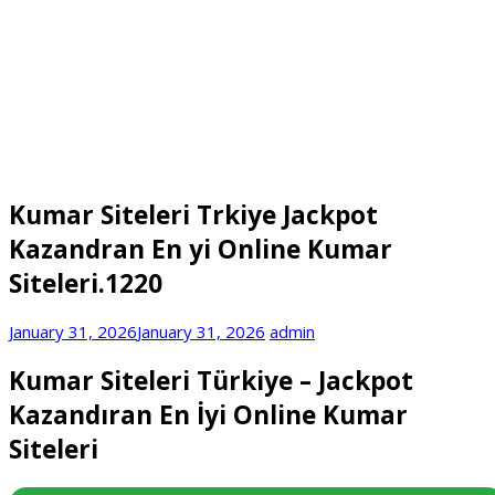
Kumar Siteleri Trkiye Jackpot
Kazandran En yi Online Kumar
Siteleri.1220
January 31, 2026
January 31, 2026
admin
Kumar Siteleri Türkiye – Jackpot
Kazandıran En İyi Online Kumar
Siteleri