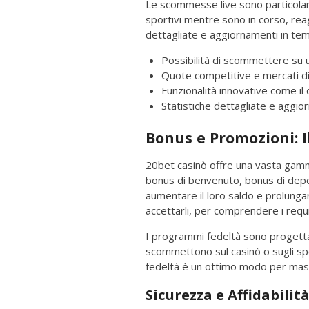
Le scommesse live sono particolar
sportivi mentre sono in corso, reag
dettagliate e aggiornamenti in temp
Possibilità di scommettere su
Quote competitive e mercati di
Funzionalità innovative come il
Statistiche dettagliate e aggio
Bonus e Promozioni: 
20bet casinò offre una vasta gamma
bonus di benvenuto, bonus di depos
aumentare il loro saldo e prolungar
accettarli, per comprendere i requisi
I programmi fedeltà sono progettat
scommettono sul casinò o sugli spo
fedeltà è un ottimo modo per mass
Sicurezza e Affidabilit