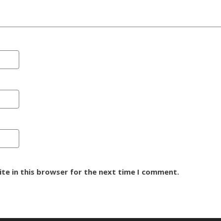
te in this browser for the next time I comment.