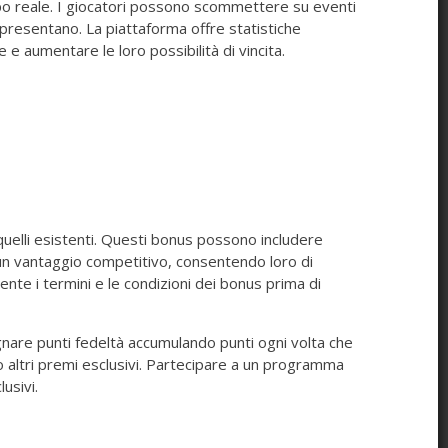
po reale. I giocatori possono scommettere su eventi
 presentano. La piattaforma offre statistiche
e aumentare le loro possibilità di vincita.
uelli esistenti. Questi bonus possono includere
 un vantaggio competitivo, consentendo loro di
nte i termini e le condizioni dei bonus prima di
gnare punti fedeltà accumulando punti ogni volta che
o altri premi esclusivi. Partecipare a un programma
usivi.