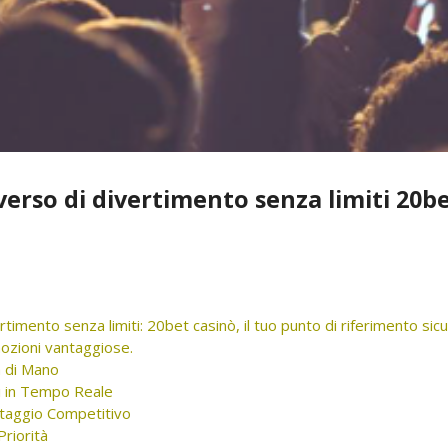
erso di divertimento senza limiti 20bet
ertimento senza limiti: 20bet casinò, il tuo punto di riferimento s
zioni vantaggiose.
a di Mano
 in Tempo Reale
ntaggio Competitivo
Priorità