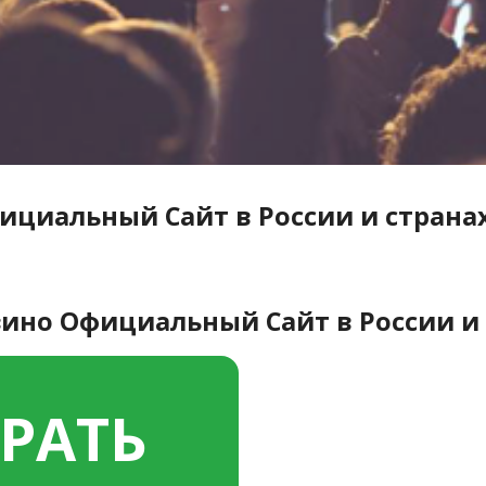
циальный Сайт в России и странах 
ино Официальный Сайт в России и 
РАТЬ