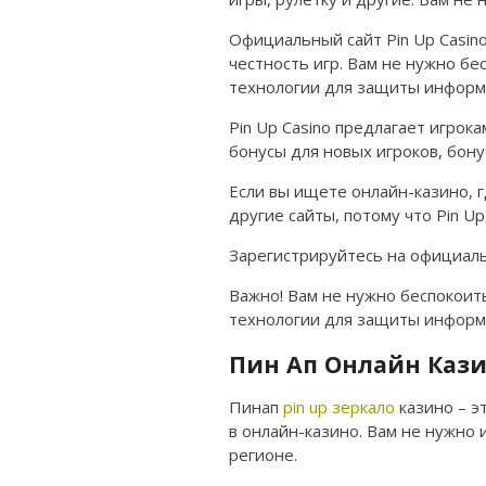
Официальный сайт Pin Up Casino
честность игр. Вам не нужно бе
технологии для защиты информ
Pin Up Casino предлагает игрок
бонусы для новых игроков, бону
Если вы ищете онлайн-казино, г
другие сайты, потому что Pin Up
Зарегистрируйтесь на официальн
Важно! Вам не нужно беспокоит
технологии для защиты информ
Пин Ап Онлайн Кази
Пинап
pin up зеркало
казино – э
в онлайн-казино. Вам не нужно 
регионе.