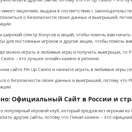
 имеет лицензию, выдана в соответствии с законодательство
спокоиться о безопасности своих данных и выигрышей, потом
ации.
ам широкий спектр бонусов и акций, чтобы помочь вам начат
сы для постоянных игроков и другие акции, чтобы помочь вам
де можно играть в любимые игры и получать выигрыши, то Pi
 Casino – это лучшее онлайн-казино в регионе.
ом сайте Pin Up Casino и начните играть в любимые игры се
ься о безопасности своих данных и выигрышей, потому что P
ации.
но: Официальный Сайт в России и стр
то популярный игровой клуб, который предлагает игрокам из
искать другие сайты, потому что Пинап казино – это официа