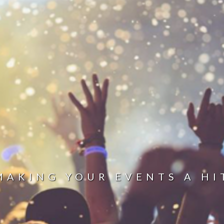
MAKING YOUR EVENTS A HI