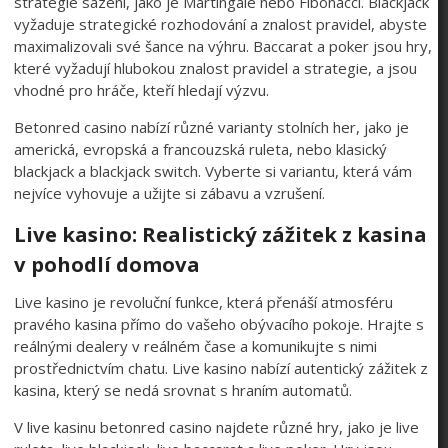
strategie sázení, jako je Martingale nebo Fibonacci. Blackjack
vyžaduje strategické rozhodování a znalost pravidel, abyste
maximalizovali své šance na výhru. Baccarat a poker jsou hry,
které vyžadují hlubokou znalost pravidel a strategie, a jsou
vhodné pro hráče, kteří hledají výzvu.
Betonred casino nabízí různé varianty stolních her, jako je
americká, evropská a francouzská ruleta, nebo klasický
blackjack a blackjack switch. Vyberte si variantu, která vám
nejvíce vyhovuje a užijte si zábavu a vzrušení.
Live kasino: Realistický zážitek z kasina
v pohodlí domova
Live kasino je revoluční funkce, která přenáší atmosféru
pravého kasina přímo do vašeho obývacího pokoje. Hrajte s
reálnými dealery v reálném čase a komunikujte s nimi
prostřednictvím chatu. Live kasino nabízí autentický zážitek z
kasina, který se nedá srovnat s hraním automatů.
V live kasinu betonred casino najdete různé hry, jako je live