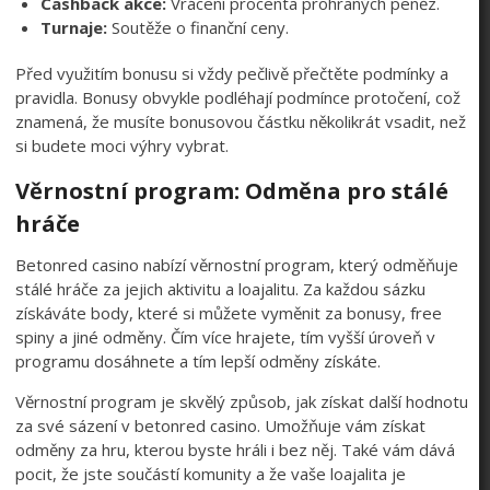
Cashback akce:
Vrácení procenta prohraných peněz.
Turnaje:
Soutěže o finanční ceny.
Před využitím bonusu si vždy pečlivě přečtěte podmínky a
pravidla. Bonusy obvykle podléhají podmínce protočení, což
znamená, že musíte bonusovou částku několikrát vsadit, než
si budete moci výhry vybrat.
Věrnostní program: Odměna pro stálé
hráče
Betonred casino nabízí věrnostní program, který odměňuje
stálé hráče za jejich aktivitu a loajalitu. Za každou sázku
získáváte body, které si můžete vyměnit za bonusy, free
spiny a jiné odměny. Čím více hrajete, tím vyšší úroveň v
programu dosáhnete a tím lepší odměny získáte.
Věrnostní program je skvělý způsob, jak získat další hodnotu
za své sázení v betonred casino. Umožňuje vám získat
odměny za hru, kterou byste hráli i bez něj. Také vám dává
pocit, že jste součástí komunity a že vaše loajalita je