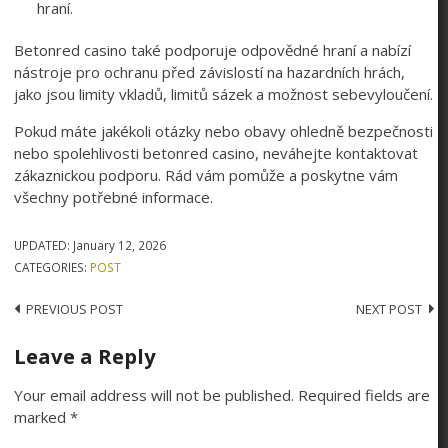
hraní.
Betonred casino také podporuje odpovědné hraní a nabízí
nástroje pro ochranu před závislostí na hazardních hrách,
jako jsou limity vkladů, limitů sázek a možnost sebevyloučení.
Pokud máte jakékoli otázky nebo obavy ohledně bezpečnosti
nebo spolehlivosti betonred casino, neváhejte kontaktovat
zákaznickou podporu. Rád vám pomůže a poskytne vám
všechny potřebné informace.
UPDATED:
January 12, 2026
CATEGORIES:
POST
PREVIOUS POST
NEXT POST
Leave a Reply
Your email address will not be published.
Required fields are
marked
*