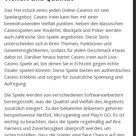
Das Herzstück eines jeden Online-Casinos ist sein
Spielangebot. Casino Irwin kann hier mit einer
beeindruckenden Vielfalt punkten. Neben den klassischen
Casinospielen wie Roulette, Blackjack und Poker werden
auch zahlreiche Slot-Spiele angeboten. Diese Slots
unterscheiden sich in ihren Themen, Funktionen und
Gewinnmöglichkeiten, sodass für jeden Geschmack etwas
dabei ist. Darüber hinaus bietet Casino Irwin auch Live-
Casino-Spiele an, bei denen Sie in Echtzeit gegen echte
Dealer spielen können. Diese Spiele bieten ein authentisches
Casino-Erlebnis und sorgen für zusätzliche Spannung und
Aufregung.
Die Spiele werden von verschiedenen Softwareanbietern
bereitgestellt, was die Qualität und Vielfalt des Angebots
zusätzlich steigert. Zu den bekannten Anbietern gehören
beispielsweise NetEnt, Microgaming und Play’n GO. Es ist
wichtig zu beachten, dass die Spiele regelmäßig auf ihre
Fairness und Zuverlässigkeit überprüft werden, um
sicherzustellen, dass die Spieler eine faire Chance auf den