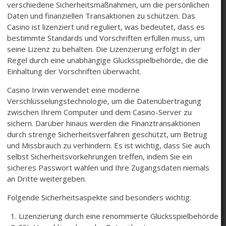
verschiedene Sicherheitsmaßnahmen, um die persönlichen
Daten und finanziellen Transaktionen zu schützen. Das
Casino ist lizenziert und reguliert, was bedeutet, dass es
bestimmte Standards und Vorschriften erfüllen muss, um
seine Lizenz zu behalten. Die Lizenzierung erfolgt in der
Regel durch eine unabhängige Glücksspielbehörde, die die
Einhaltung der Vorschriften überwacht.
Casino Irwin verwendet eine moderne
Verschlüsselungstechnologie, um die Datenübertragung
zwischen Ihrem Computer und dem Casino-Server zu
sichern. Darüber hinaus werden die Finanztransaktionen
durch strenge Sicherheitsverfahren geschützt, um Betrug
und Missbrauch zu verhindern. Es ist wichtig, dass Sie auch
selbst Sicherheitsvorkehrungen treffen, indem Sie ein
sicheres Passwort wählen und Ihre Zugangsdaten niemals
an Dritte weitergeben.
Folgende Sicherheitsaspekte sind besonders wichtig:
Lizenzierung durch eine renommierte Glücksspielbehörde