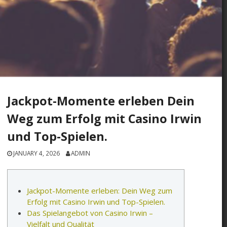
Jackpot-Momente erleben Dein
Weg zum Erfolg mit Casino Irwin
und Top-Spielen.
JANUARY 4, 2026
ADMIN
Jackpot-Momente erleben: Dein Weg zum
Erfolg mit Casino Irwin und Top-Spielen.
Das Spielangebot von Casino Irwin –
Vielfalt und Qualität