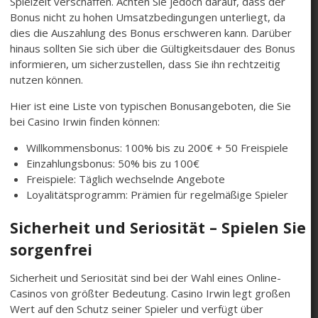
Spielzeit verschaffen. Achten Sie jedoch darauf, dass der
Bonus nicht zu hohen Umsatzbedingungen unterliegt, da
dies die Auszahlung des Bonus erschweren kann. Darüber
hinaus sollten Sie sich über die Gültigkeitsdauer des Bonus
informieren, um sicherzustellen, dass Sie ihn rechtzeitig
nutzen können.
Hier ist eine Liste von typischen Bonusangeboten, die Sie
bei Casino Irwin finden können:
Willkommensbonus: 100% bis zu 200€ + 50 Freispiele
Einzahlungsbonus: 50% bis zu 100€
Freispiele: Täglich wechselnde Angebote
Loyalitätsprogramm: Prämien für regelmäßige Spieler
Sicherheit und Seriosität – Spielen Sie
sorgenfrei
Sicherheit und Seriosität sind bei der Wahl eines Online-
Casinos von größter Bedeutung. Casino Irwin legt großen
Wert auf den Schutz seiner Spieler und verfügt über