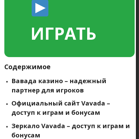
ИГРАТЬ
Содержимое
Вавада казино – надежный
партнер для игроков
Официальный сайт Vavada –
доступ к играм и бонусам
Зеркало Vavada – доступ к играм и
бонусам