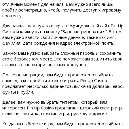
отличный момент для начала! Вам нужно всего лишь
пройти регистрацию, чтобы получить доступ к игровому
процессу.
Для начала, вам нужно открыть официальный сайт Pin Up
Casino и кликнуть на кнопку “Зарегистрироваться”. Затем,
вам нужно ввести свои личные данные, такие как имя,
фамилия, дата рождения и адрес электронной почты.
Важно! Вам нужно выбрать сложный пароль и сохранить
его в безопасном месте. Это поможет вам защитить свой
аккаунт от неавторизованных доступов.
После регистрации, вам будет предложено выбрать
валюту, в которой вы хотите играть. Pin Up Casino
предлагает несколько вариантов, включая доллары, евро,
фунты и рубли.
Далее, вам нужно выбрать тип игры, который вам
интересен. Pin Up Casino предлагает широкий спектр игр,
включая слоты, карточные игры, рулетку и другие.
Когда вы выберете игру, вам будет предложено выбрать