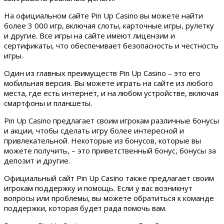
На официальном сайте Pin Up Casino вы можете найти
более 3 000 игр, включая слоты, карточные игры, рулетку
и другие. Все игры на сайте имеют лицензии и
сертификаты, что обеспечивает безопасность и честность
игры.
Один из главных преимуществ Pin Up Casino – это его
мобильная версия. Вы можете играть на сайте из любого
места, где есть интернет, и на любом устройстве, включая
смартфоны и планшеты.
Pin Up Casino предлагает своим игрокам различные бонусы
и акции, чтобы сделать игру более интересной и
привлекательной. Некоторые из бонусов, которые вы
можете получить, – это приветственный бонус, бонусы за
депозит и другие.
Официальный сайт Pin Up Casino также предлагает своим
игрокам поддержку и помощь. Если у вас возникнут
вопросы или проблемы, вы можете обратиться к команде
поддержки, которая будет рада помочь вам.