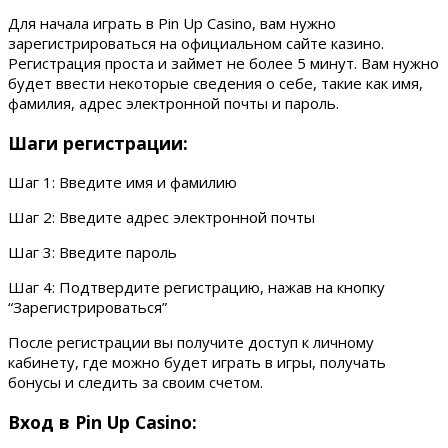
Для начала играть в Pin Up Casino, вам нужно
зарегистрироваться на официальном сайте казино.
Регистрация проста и займет не более 5 минут. Вам нужно
будет ввести некоторые сведения о себе, такие как имя,
фамилия, адрес электронной почты и пароль.
Шаги регистрации:
Шаг 1: Введите имя и фамилию
Шаг 2: Введите адрес электронной почты
Шаг 3: Введите пароль
Шаг 4: Подтвердите регистрацию, нажав на кнопку
“Зарегистрироваться”
После регистрации вы получите доступ к личному
кабинету, где можно будет играть в игры, получать
бонусы и следить за своим счетом.
Вход в Pin Up Casino: