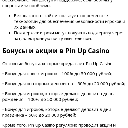
вопросы или проблемы.
Безопасность: сайт использует современные
технологии для обеспечения безопасности игроков и
их данных.
Поддержка: игроки могут получать поддержку через
чат, электронную почту или телефон.
Бонусы и акции в Pin Up Casino
Основные бонусы, которые предлагает Pin Up Casino:
• Бонус для новых игроков – 100% до 50 000 рублей;
• Бонус для повторных депозитов – 50% до 20 000 рублей;
• Бонус для игроков, которые делают депозит в день
рождения – 100% до 50 000 рублей;
• Бонус для игроков, которые делают депозит в дни
праздника – 50% до 20 000 рублей;
Кроме того, Pin Up Casino регулярно проводит акции и