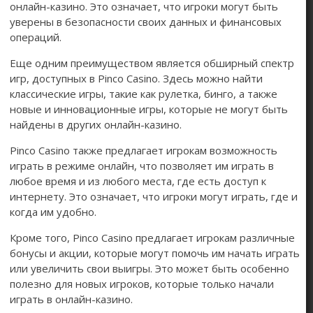
онлайн-казино. Это означает, что игроки могут быть
уверены в безопасности своих данных и финансовых
операций.
Еще одним преимуществом является обширный спектр
игр, доступных в Pinco Casino. Здесь можно найти
классические игры, такие как рулетка, бинго, а также
новые и инновационные игры, которые не могут быть
найдены в других онлайн-казино.
Pinco Casino также предлагает игрокам возможность
играть в режиме онлайн, что позволяет им играть в
любое время и из любого места, где есть доступ к
интернету. Это означает, что игроки могут играть, где и
когда им удобно.
Кроме того, Pinco Casino предлагает игрокам различные
бонусы и акции, которые могут помочь им начать играть
или увеличить свои выигры. Это может быть особенно
полезно для новых игроков, которые только начали
играть в онлайн-казино.