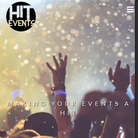
MAKING YOUR EVENTS A
HIT