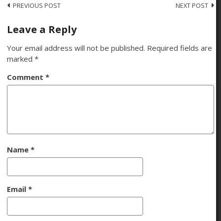
PREVIOUS POST
NEXT POST
Leave a Reply
Your email address will not be published.
Required fields are
marked
*
Comment
*
Name
*
Email
*