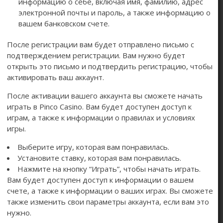
информацию о себе, включая имя, фамилию, адрес
электронной почты и пароль, а также информацию о
вашем банковском счете.
После регистрации вам будет отправлено письмо с
подтверждением регистрации. Вам нужно будет
открыть это письмо и подтвердить регистрацию, чтобы
активировать ваш аккаунт.
После активации вашего аккаунта вы сможете начать
играть в Pinco Casino. Вам будет доступен доступ к
играм, а также к информации о правилах и условиях
игры.
Выберите игру, которая вам понравилась.
Установите ставку, которая вам понравилась.
Нажмите на кнопку “Играть”, чтобы начать играть.
Вам будет доступен доступ к информации о вашем
счете, а также к информации о ваших играх. Вы сможете
также изменить свои параметры аккаунта, если вам это
нужно.