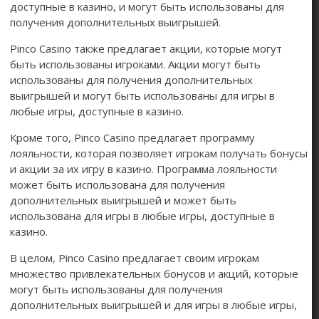
доступные в казино, и могут быть использованы для
получения дополнительных выигрышей.
Pinco Casino также предлагает акции, которые могут
быть использованы игроками. Акции могут быть
использованы для получения дополнительных
выигрышей и могут быть использованы для игры в
любые игры, доступные в казино.
Кроме того, Pinco Casino предлагает программу
лояльности, которая позволяет игрокам получать бонусы
и акции за их игру в казино. Программа лояльности
может быть использована для получения
дополнительных выигрышей и может быть
использована для игры в любые игры, доступные в
казино.
В целом, Pinco Casino предлагает своим игрокам
множество привлекательных бонусов и акций, которые
могут быть использованы для получения
дополнительных выигрышей и для игры в любые игры,