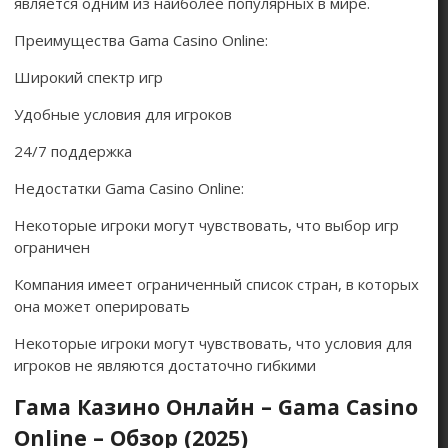
является одним из наиболее популярных в мире.
Преимущества Gama Casino Online:
Широкий спектр игр
Удобные условия для игроков
24/7 поддержка
Недостатки Gama Casino Online:
Некоторые игроки могут чувствовать, что выбор игр
ограничен
Компания имеет ограниченный список стран, в которых
она может оперировать
Некоторые игроки могут чувствовать, что условия для
игроков не являются достаточно гибкими
Гама Казино Онлайн – Gama Casino
Online – Обзор (2025)