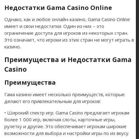
Недостатки Gama Casino Online
Однако, как и любое онлайн-казино, Gama Casino Online
имеет и свои недостатки. Один из них – это
ограничение доступа для игроков из некоторых стран.
Это означает, что игроки из этих стран не могут играть в
казино.
Преимущества и Недостатки Gama
Casino
Преимущества
Гама казино имеет несколько преимуществ, которые
делают его привлекательным для игроков:
• Широкий спектр игр. Gama Casino предлагает игрокам
более 1 000 игр, включая слоты, карточные игры,
рулетку и другие. Это обеспечивает игрокам широкие
возможности для выбора и настройки игры по их вкусу.