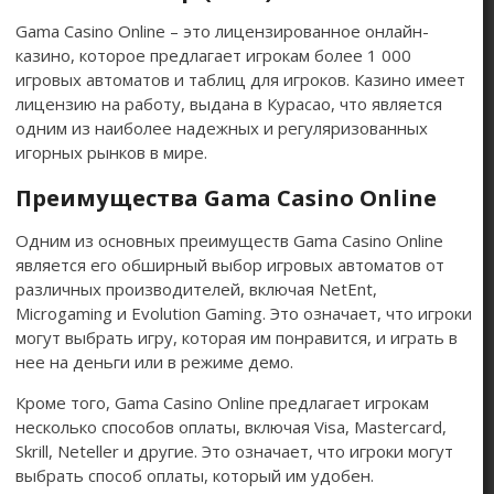
Gama Casino Online – это лицензированное онлайн-
казино, которое предлагает игрокам более 1 000
игровых автоматов и таблиц для игроков. Казино имеет
лицензию на работу, выдана в Курасао, что является
одним из наиболее надежных и регуляризованных
игорных рынков в мире.
Преимущества Gama Casino Online
Одним из основных преимуществ Gama Casino Online
является его обширный выбор игровых автоматов от
различных производителей, включая NetEnt,
Microgaming и Evolution Gaming. Это означает, что игроки
могут выбрать игру, которая им понравится, и играть в
нее на деньги или в режиме демо.
Кроме того, Gama Casino Online предлагает игрокам
несколько способов оплаты, включая Visa, Mastercard,
Skrill, Neteller и другие. Это означает, что игроки могут
выбрать способ оплаты, который им удобен.