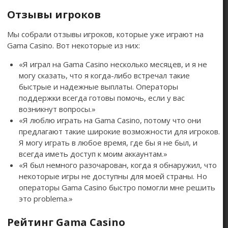
Отзывы игроков
Мы собрали отзывы игроков, которые уже играют на
Gama Casino. Вот некоторые из них:
«Я играл на Gama Casino несколько месяцев, и я не
могу сказать, что я когда-либо встречал такие
быстрые и надежные выплаты. Операторы
поддержки всегда готовы помочь, если у вас
возникнут вопросы.»
«Я люблю играть на Gama Casino, потому что они
предлагают такие широкие возможности для игроков.
Я могу играть в любое время, где бы я не был, и
всегда иметь доступ к моим аккаунтам.»
«Я был немного разочарован, когда я обнаружил, что
некоторые игры не доступны для моей страны. Но
операторы Gama Casino быстро помогли мне решить
это problema.»
Рейтинг Gama Casino