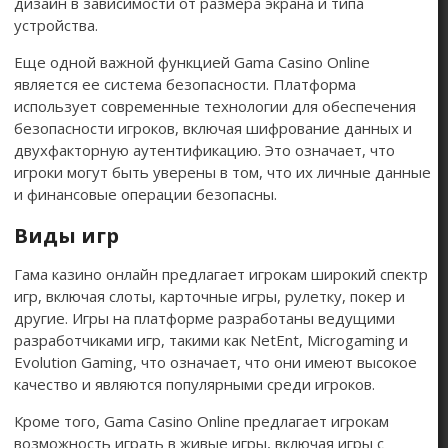
дизайн в зависимости от размера экрана и типа
устройства.
Еще одной важной функцией Gama Casino Online
является ее система безопасности. Платформа
использует современные технологии для обеспечения
безопасности игроков, включая шифрование данных и
двухфакторную аутентификацию. Это означает, что
игроки могут быть уверены в том, что их личные данные
и финансовые операции безопасны.
Виды игр
Гама казино онлайн предлагает игрокам широкий спектр
игр, включая слоты, карточные игры, рулетку, покер и
другие. Игры на платформе разработаны ведущими
разработчиками игр, такими как NetEnt, Microgaming и
Evolution Gaming, что означает, что они имеют высокое
качество и являются популярными среди игроков.
Кроме того, Gama Casino Online предлагает игрокам
возможность играть в живые игры, включая игры с