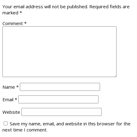
Your email address will not be published.
Required fields are
marked
*
Comment
*
Name
*
Email
*
Website
Save my name, email, and website in this browser for the
next time I comment.