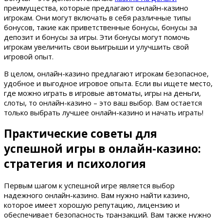
преимущества, которые предлагают онлайн-казино
игрокам. Они могут включать в себя различные типы
бонусов, такие как приветственные бонусы, бонусы за
депозит и бонусы за игры. Эти бонусы могут помочь
игрокам увеличить свои выигрыши и улучшить свой
игровой опыт.
В целом, онлайн-казино предлагают игрокам безопасное,
удобное и выгодное игровое опыта. Если вы ищете место,
где можно играть в игровые автоматы, игры на деньги,
слоты, то онлайн-казино – это ваш выбор. Вам остается
только выбрать лучшее онлайн-казино и начать играть!
Практические советы для
успешной игры в онлайн-казино:
стратегия и психология
Первым шагом к успешной игре является выбор
надежного онлайн-казино. Вам нужно найти казино,
которое имеет хорошую репутацию, лицензию и
обеспечивает безопасность транзакций. Вам также нужно