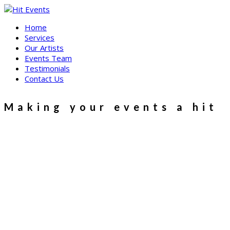
Skip
to
Home
content
Services
Our Artists
Events Team
Testimonials
Contact Us
Making your events a hit