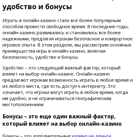
удобство и бонусы
Играть в онлайн-казино стало все более популярным
способом провести свободное время. В последние годы,
онлайн-казино развивались и становились все более
надежными, предлагая игрокам безопасное и комфортное
игровое опыта. В этом разделе, мы рассмотрим основные
преимущества игры в онлайн-казино, включая
безопасность, удобство и бонусы.
Удобство – это следующий важный фактор, который
влияет на выбор онлайн-казино. Онлайн-казино
предлагают игрокам возможность играть в любое время и
из любого места, где есть доступ к интернету. Это
означает, что игроки могут играть в любое время, когда
им удобно, и не ограничиваться географическим
местоположением.
Бонусы – это еще один важный фактор,
который влияет на выбор онлайн-казино
Бонусы – это дополнительные
казино на деньги