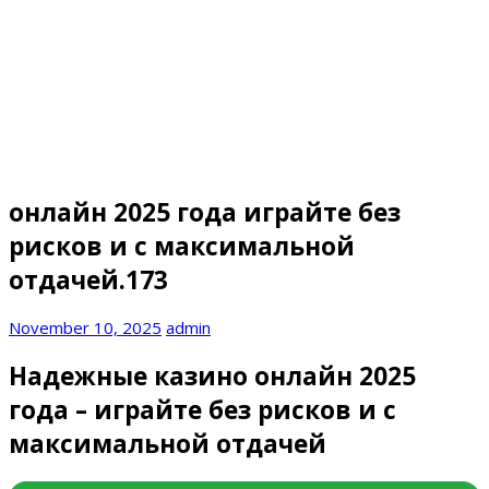
онлайн 2025 года играйте без
рисков и с максимальной
отдачей.173
November 10, 2025
admin
Надежные казино онлайн 2025
года – играйте без рисков и с
максимальной отдачей