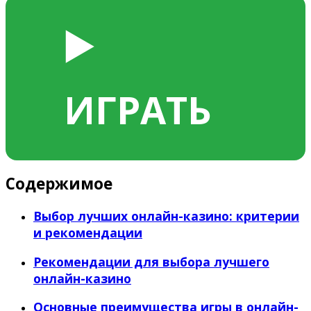
▶️
ИГРАТЬ
Содержимое
Выбор лучших онлайн-казино: критерии
и рекомендации
Рекомендации для выбора лучшего
онлайн-казино
Основные преимущества игры в онлайн-