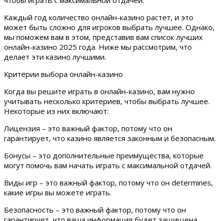
Каждый год количество онлайн-казино растет, и это
может быть сложно для игроков выбрать лучшее. Однако,
мы поможем вам в этом, представив вам список лучших
онлайн-казино 2025 года. Ниже мы рассмотрим, что
делает эти казино лучшими.
Критерии выбора онлайн-казино
Когда вы решите играть в онлайн-казино, вам нужно
учитывать несколько критериев, чтобы выбрать лучшее.
Некоторые из них включают:
Лицензия – это важный фактор, потому что он
гарантирует, что казино является законным и безопасным.
Бонусы – это дополнительные преимущества, которые
могут помочь вам начать играть с максимальной отдачей.
Виды игр – это важный фактор, потому что он determines,
какие игры вы можете играть.
Безопасность – это важный фактор, потому что он
гарантирует, что ваша информация будет защищена.