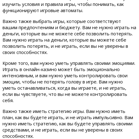
изучить условия и правила игры, чтобы понимать, как
функционируют игровые автоматы.
Важно также выбрать игры, которые соответствуют
вашим предпочтениям и бюджету. Вам не нужно играть на
деньги, которые вы не можете себе позволить потерять.
Вам нужно играть на деньги, которые вы можете себе
позволить потерять, и не играть, если вы не уверены в
своих способностях.
Кроме того, вам нужно уметь управлять своими эмоциями.
Играть в онлайн-казино может быть эмоционально
интенсивным, и вам нужно уметь контролировать свои
эмоции, чтобы не потерять голову в игре. Вам нужно
уметь останавливаться, когда вы играете, и не играть,
если вы чувствуете, что вы не можете контролировать
себя.
Важно также иметь стратегию игры. Вам нужно иметь
план, как вы будете играть, и не играть импульсивно. Вам
нужно иметь стратегию, как вы будете управлять своими
средствами, и не играть, если вы не уверены в своих
способностях.