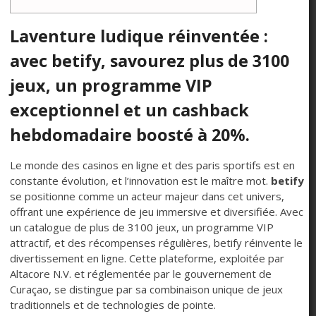
Laventure ludique réinventée :
avec betify, savourez plus de 3100
jeux, un programme VIP
exceptionnel et un cashback
hebdomadaire boosté à 20%.
Le monde des casinos en ligne et des paris sportifs est en
constante évolution, et l’innovation est le maître mot.
betify
se positionne comme un acteur majeur dans cet univers,
offrant une expérience de jeu immersive et diversifiée. Avec
un catalogue de plus de 3100 jeux, un programme VIP
attractif, et des récompenses régulières, betify réinvente le
divertissement en ligne. Cette plateforme, exploitée par
Altacore N.V. et réglementée par le gouvernement de
Curaçao, se distingue par sa combinaison unique de jeux
traditionnels et de technologies de pointe.