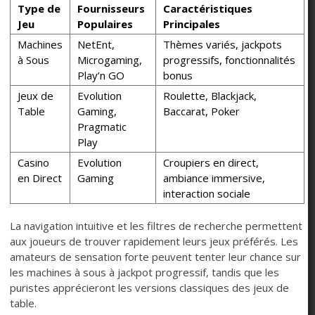
Type de
Fournisseurs
Caractéristiques
Jeu
Populaires
Principales
Machines
NetEnt,
Thèmes variés, jackpots
à Sous
Microgaming,
progressifs, fonctionnalités
Play’n GO
bonus
Jeux de
Evolution
Roulette, Blackjack,
Table
Gaming,
Baccarat, Poker
Pragmatic
Play
Casino
Evolution
Croupiers en direct,
en Direct
Gaming
ambiance immersive,
interaction sociale
La navigation intuitive et les filtres de recherche permettent
aux joueurs de trouver rapidement leurs jeux préférés. Les
amateurs de sensation forte peuvent tenter leur chance sur
les machines à sous à jackpot progressif, tandis que les
puristes apprécieront les versions classiques des jeux de
table.