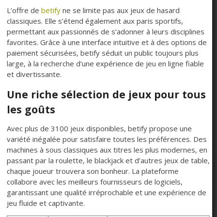
L’offre de
betify
ne se limite pas aux jeux de hasard
classiques. Elle s’étend également aux paris sportifs,
permettant aux passionnés de s’adonner à leurs disciplines
favorites. Grâce à une interface intuitive et à des options de
paiement sécurisées, betify séduit un public toujours plus
large, à la recherche d’une expérience de jeu en ligne fiable
et divertissante.
Une riche sélection de jeux pour tous
les goûts
Avec plus de 3100 jeux disponibles, betify propose une
variété inégalée pour satisfaire toutes les préférences. Des
machines à sous classiques aux titres les plus modernes, en
passant par la roulette, le blackjack et d’autres jeux de table,
chaque joueur trouvera son bonheur. La plateforme
collabore avec les meilleurs fournisseurs de logiciels,
garantissant une qualité irréprochable et une expérience de
jeu fluide et captivante.