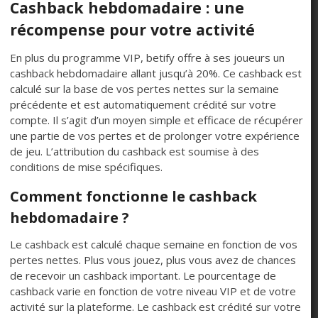
Cashback hebdomadaire : une
récompense pour votre activité
En plus du programme VIP, betify offre à ses joueurs un
cashback hebdomadaire allant jusqu’à 20%. Ce cashback est
calculé sur la base de vos pertes nettes sur la semaine
précédente et est automatiquement crédité sur votre
compte. Il s’agit d’un moyen simple et efficace de récupérer
une partie de vos pertes et de prolonger votre expérience
de jeu. L’attribution du cashback est soumise à des
conditions de mise spécifiques.
Comment fonctionne le cashback
hebdomadaire ?
Le cashback est calculé chaque semaine en fonction de vos
pertes nettes. Plus vous jouez, plus vous avez de chances
de recevoir un cashback important. Le pourcentage de
cashback varie en fonction de votre niveau VIP et de votre
activité sur la plateforme. Le cashback est crédité sur votre