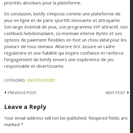
priorités absolues pour la plateforme.
En conclusion, betify s’impose comme une plateforme de
jeux en ligne et de paris sportifs innovante et attrayante.
Son large éventail de jeux, son programme VIP attractif, son
cashback hebdomadaire, sa monnaie interne Bytes et ses
options de paiement flexibles en font un choix idéal pour les
joueurs de tous niveaux. Altacore N.V. assure un cadre
regulatoire et une fiabilité qui inspire confiance et renforce
l’engagement de betify envers une expérience de jeu
responsable et divertissante.
CATEGORIES:
UNCATEGORIZED
PREVIOUS POST
NEXT POST
Leave a Reply
Your email address will not be published.
Required fields are
marked
*