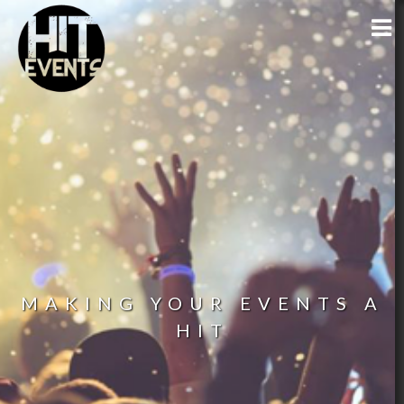
MAKING YOUR EVENTS A
HIT