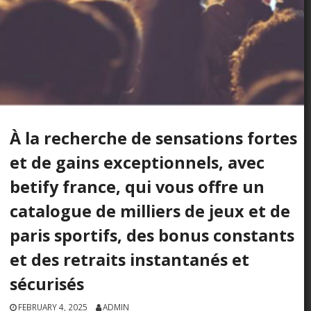
À la recherche de sensations fortes
et de gains exceptionnels, avec
betify france, qui vous offre un
catalogue de milliers de jeux et de
paris sportifs, des bonus constants
et des retraits instantanés et
sécurisés
FEBRUARY 4, 2025
ADMIN