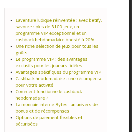
Laventure ludique réinventée : avec betify,
savourez plus de 3100 jeux, un
programme VIP exceptionnel et un
cashback hebdomadaire boosté à 20%.
Une riche sélection de jeux pour tous les
goûts
Le programme VIP : des avantages
exclusifs pour les joueurs fidèles
Avantages spécifiques du programme VIP
Cashback hebdomadaire : une récompense
pour votre activité
Comment fonctionne le cashback
hebdomadaire ?
La monnaie interne Bytes : un univers de
bonus et de récompenses
Options de paiement flexibles et
sécurisées