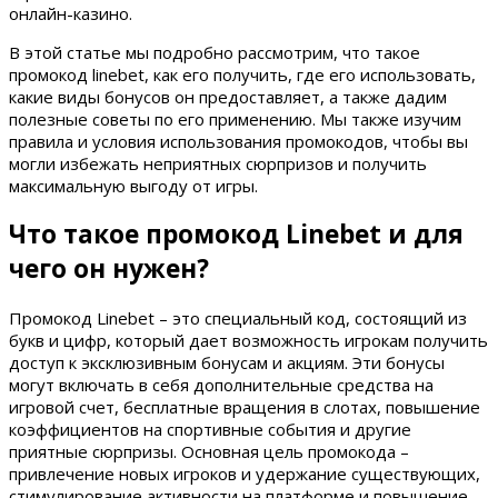
онлайн-казино.
В этой статье мы подробно рассмотрим, что такое
промокод linebet, как его получить, где его использовать,
какие виды бонусов он предоставляет, а также дадим
полезные советы по его применению. Мы также изучим
правила и условия использования промокодов, чтобы вы
могли избежать неприятных сюрпризов и получить
максимальную выгоду от игры.
Что такое промокод Linebet и для
чего он нужен?
Промокод Linebet – это специальный код, состоящий из
букв и цифр, который дает возможность игрокам получить
доступ к эксклюзивным бонусам и акциям. Эти бонусы
могут включать в себя дополнительные средства на
игровой счет, бесплатные вращения в слотах, повышение
коэффициентов на спортивные события и другие
приятные сюрпризы. Основная цель промокода –
привлечение новых игроков и удержание существующих,
стимулирование активности на платформе и повышение