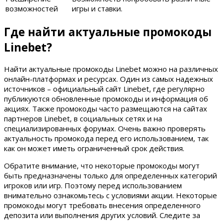
возможностей
игры и ставки.
Где найти актуальные промокоды
Linebet?
Найти актуальные промокоды Linebet можно на различных
онлайн-платформах и ресурсах. Один из самых надежных
источников – официальный сайт Linebet, где регулярно
публикуются обновленные промокоды и информация об
акциях. Также промокоды часто размещаются на сайтах
партнеров Linebet, в социальных сетях и на
специализированных форумах. Очень важно проверять
актуальность промокода перед его использованием, так
как он может иметь ограниченный срок действия.
Обратите внимание, что некоторые промокоды могут
быть предназначены только для определенных категорий
игроков или игр. Поэтому перед использованием
внимательно ознакомьтесь с условиями акции. Некоторые
промокоды могут требовать внесения определенного
депозита или выполнения других условий. Следите за