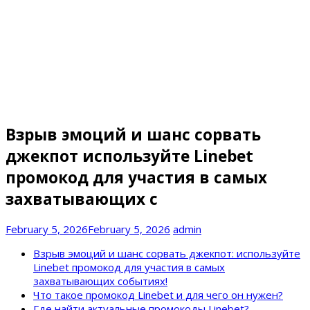
Взрыв эмоций и шанс сорвать
джекпот используйте Linebet
промокод для участия в самых
захватывающих с
February 5, 2026
February 5, 2026
admin
Взрыв эмоций и шанс сорвать джекпот: используйте
Linebet промокод для участия в самых
захватывающих событиях!
Что такое промокод Linebet и для чего он нужен?
Где найти актуальные промокоды Linebet?