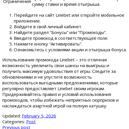
Ограничения
сумму ставки и время отыгрыша.
Перейдите на сайт Linebet или откройте мобильное
приложение.
Войдите в свой личный кабинет.
Найдите раздел “Бонусы” или “Промокоды”.
Введите промокод в соответствующее поле.
Нажмите кнопку “Активировать”.
Ознакомьтесь с условиями акции и отыгрыша бонуса.
Использование промокода Linebet – это отличная
возможность увеличить свои шансы на выигрыш и
получить максимум удовольствия от игры. Следите за
обновлениями и не упустите возможность
воспользоваться выгодными предложениями, которые
регулярно предоставляет Linebet своим игрокам.
Придерживайтесь правил и условий использования
промокодов, чтобы избежать неприятных сюрпризов и
наслаждаться азартной игрой на полную катушку.
Updated:
February 5, 2026
Categories:
Post
Post
Previous post