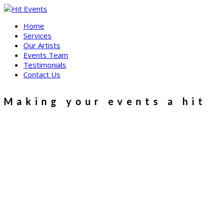
Skip
to
Home
content
Services
Our Artists
Events Team
Testimonials
Contact Us
Making your events a hit