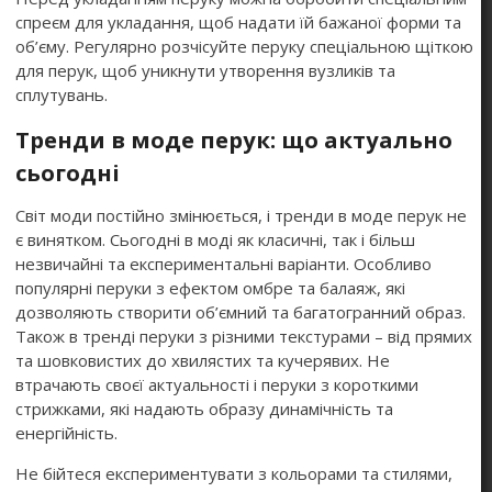
спреєм для укладання, щоб надати їй бажаної форми та
об’єму. Регулярно розчісуйте перуку спеціальною щіткою
для перук, щоб уникнути утворення вузликів та
сплутувань.
Тренди в моде перук: що актуально
сьогодні
Світ моди постійно змінюється, і тренди в моде перук не
є винятком. Сьогодні в моді як класичні, так і більш
незвичайні та експериментальні варіанти. Особливо
популярні перуки з ефектом омбре та балаяж, які
дозволяють створити об’ємний та багатогранний образ.
Також в тренді перуки з різними текстурами – від прямих
та шовковистих до хвилястих та кучерявих. Не
втрачають своєї актуальності і перуки з короткими
стрижками, які надають образу динамічність та
енергійність.
Не бійтеся експериментувати з кольорами та стилями,