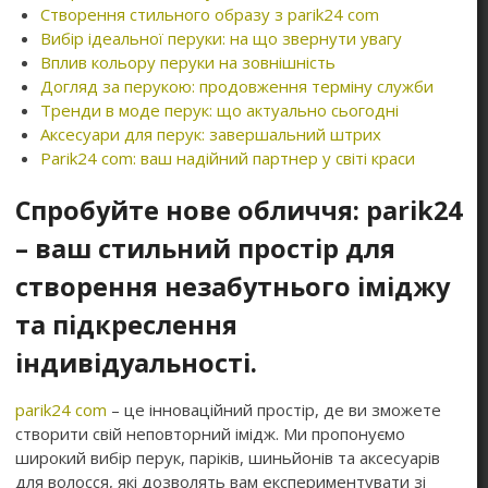
Створення стильного образу з parik24 com
Вибір ідеальної перуки: на що звернути увагу
Вплив кольору перуки на зовнішність
Догляд за перукою: продовження терміну служби
Тренди в моде перук: що актуально сьогодні
Аксесуари для перук: завершальний штрих
Parik24 com: ваш надійний партнер у світі краси
Спробуйте нове обличчя: parik24
– ваш стильний простір для
створення незабутнього іміджу
та підкреслення
індивідуальності.
parik24 com
– це інноваційний простір, де ви зможете
створити свій неповторний імідж. Ми пропонуємо
широкий вибір перук, паріків, шиньйонів та аксесуарів
для волосся, які дозволять вам експериментувати зі