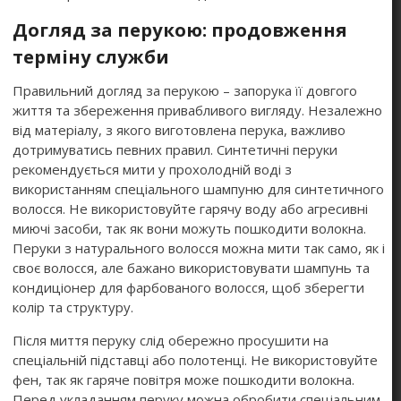
Догляд за перукою: продовження
терміну служби
Правильний догляд за перукою – запорука її довгого
життя та збереження привабливого вигляду. Незалежно
від матеріалу, з якого виготовлена перука, важливо
дотримуватись певних правил. Синтетичні перуки
рекомендується мити у прохолодній воді з
використанням спеціального шампуню для синтетичного
волосся. Не використовуйте гарячу воду або агресивні
миючі засоби, так як вони можуть пошкодити волокна.
Перуки з натурального волосся можна мити так само, як і
своє волосся, але бажано використовувати шампунь та
кондиціонер для фарбованого волосся, щоб зберегти
колір та структуру.
Після миття перуку слід обережно просушити на
спеціальній підставці або полотенці. Не використовуйте
фен, так як гаряче повітря може пошкодити волокна.
Перед укладанням перуку можна обробити спеціальним