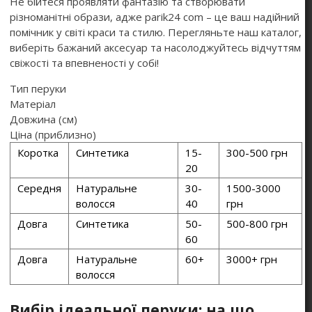
Не бійтеся проявляти фантазію та створювати
різноманітні образи, адже parik24 com – це ваш надійний
помічник у світі краси та стилю. Перегляньте наш каталог,
виберіть бажаний аксесуар та насолоджуйтесь відчуттям
свіжості та впевненості у собі!
Тип перуки
Матеріал
Довжина (см)
Ціна (приблизно)
Коротка
Синтетика
15-
300-500 грн
20
Середня
Натуральне
30-
1500-3000
волосся
40
грн
Довга
Синтетика
50-
500-800 грн
60
Довга
Натуральне
60+
3000+ грн
волосся
Вибір ідеальної перуки: на що