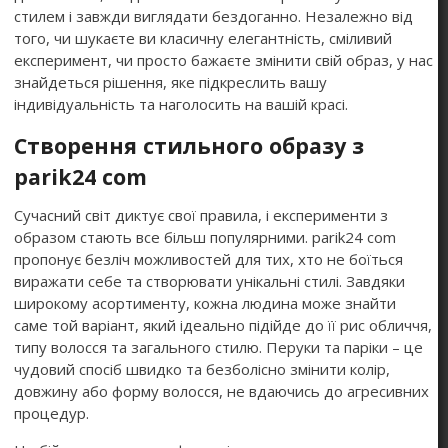
стилем і завжди виглядати бездоганно. Незалежно від
того, чи шукаєте ви класичну елегантність, сміливий
експеримент, чи просто бажаєте змінити свій образ, у нас
знайдеться рішення, яке підкреслить вашу
індивідуальність та наголосить на вашій красі.
Створення стильного образу з
parik24 com
Сучасний світ диктує свої правила, і експерименти з
образом стають все більш популярними. parik24 com
пропонує безліч можливостей для тих, хто не боїться
виражати себе та створювати унікальні стилі. Завдяки
широкому асортименту, кожна людина може знайти
саме той варіант, який ідеально підійде до її рис обличчя,
типу волосся та загального стилю. Перуки та паріки – це
чудовий спосіб швидко та безболісно змінити колір,
довжину або форму волосся, не вдаючись до агресивних
процедур.