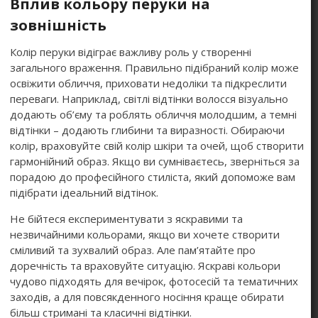
Вплив кольору перуки на
зовнішність
Колір перуки відіграє важливу роль у створенні
загального враження. Правильно підібраний колір може
освіжити обличчя, приховати недоліки та підкреслити
переваги. Наприклад, світлі відтінки волосся візуально
додають об’єму та роблять обличчя молодшим, а темні
відтінки – додають глибини та виразності. Обираючи
колір, враховуйте свій колір шкіри та очей, щоб створити
гармонійний образ. Якщо ви сумніваєтесь, зверніться за
порадою до професійного стиліста, який допоможе вам
підібрати ідеальний відтінок.
Не бійтеся експериментувати з яскравими та
незвичайними кольорами, якщо ви хочете створити
сміливий та зухвалий образ. Але пам’ятайте про
доречність та враховуйте ситуацію. Яскраві кольори
чудово підходять для вечірок, фотосесій та тематичних
заходів, а для повсякденного носіння краще обирати
більш стримані та класичні відтінки.