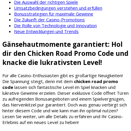
Die Auswahl der richtigen Spiele
Umsatzbedingungen verstehen und erfüllen
Bonusstrategien für maximale Gewinne
Die Zukunft der Casino-Promotions
Die Rolle von Technologie und Innovation
Neue Entwicklungen und Trends
Gänsehautmomente garantiert: Hol
dir den Chicken Road Promo Code und
knacke die lukrativsten Level!
Für alle Casino-Enthusiasten gibt es großartige Neuigkeiten!
Die Spannung steigt, denn mit dem
chicken road promo
code
lassen sich fantastische Level im Spiel knacken und
lukrative Gewinne erzielen. Dieser exklusive Code öffnet Türen
zu aufregenden Bonusangeboten und einem Spielvergnügen,
das Nervenkitzel pur garantiert. Doch was genau verbirgt sich
hinter diesem Code und wie kann man ihn optimal nutzen?
Lesen Sie weiter, um alle Details zu erfahren und Ihr Casino-
Erlebnis auf ein neues Level zu heben!