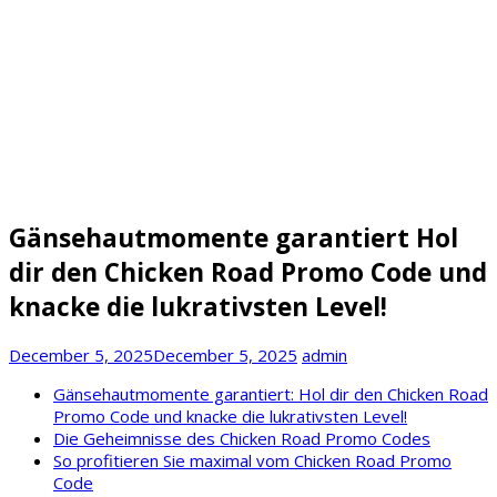
Gänsehautmomente garantiert Hol
dir den Chicken Road Promo Code und
knacke die lukrativsten Level!
December 5, 2025
December 5, 2025
admin
Gänsehautmomente garantiert: Hol dir den Chicken Road
Promo Code und knacke die lukrativsten Level!
Die Geheimnisse des Chicken Road Promo Codes
So profitieren Sie maximal vom Chicken Road Promo
Code