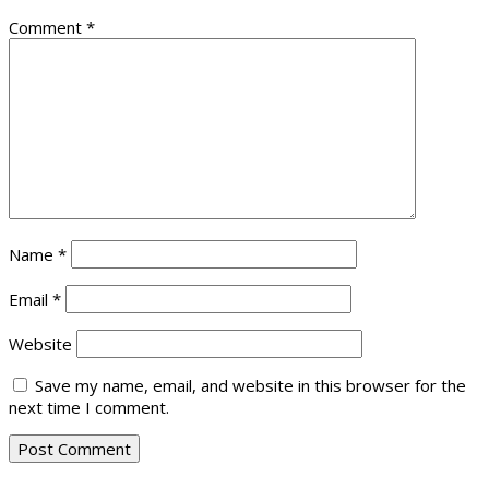
Comment
*
Name
*
Email
*
Website
Save my name, email, and website in this browser for the
next time I comment.