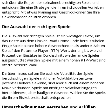
sich über die Regeln der teilnahmeberechtigten Spiele und
entwickeln Sie eine Strategie, die Ihren individuellen Vorlieben
entspricht. Mit etwas Planung und Geschick können Sie Ihre
Gewinnchancen deutlich erhöhen.
Die Auswahl der richtigen Spiele
Die Auswahl der richtigen Spiele ist ein wichtiger Faktor, um
das Beste aus dem Chicken Road Promo Code herauszuholen.
Einige Spiele bieten höhere Gewinnchancen als andere. Achten
Sie auf den Return to Player (RTP)-Wert, der angibt, wie viel
Prozent der Einsätze im Durchschnitt wieder an die Spieler
ausgeschüttet werden. Spiele mit einem hohen RTP-Wert sind
oft die bessere Wahl.
Darüber hinaus sollten Sie auch die Volatilität der Spiele
berücksichtigen. Spiele mit hoher Volatilität bieten zwar
potenziell höhere Gewinne, sind aber auch mit einem höheren
Risiko verbunden. Spiele mit niedriger Volatilität hingegen
bieten kleinere, aber häufigere Gewinne. Wählen Sie die Spiele,
die Ihrem Risikobereitschaft entsprechen.
Umsatzbedingungen verstehen und erfüllen