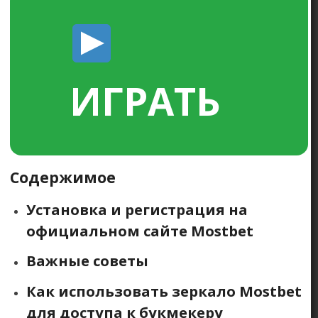
ИГРАТЬ
Содержимое
Установка и регистрация на
официальном сайте Mostbet
Важные советы
Как использовать зеркало Mostbet
для доступа к букмекеру