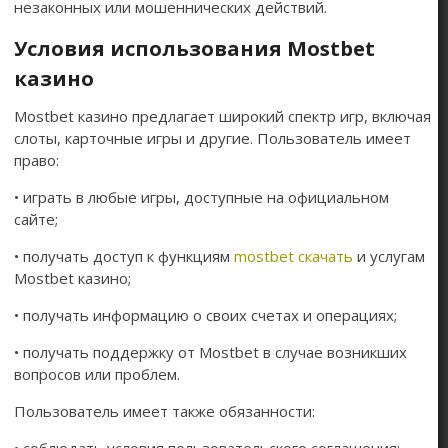
незаконных или мошеннических действий.
Условия использования Mostbet
казино
Mostbet казино предлагает широкий спектр игр, включая
слоты, карточные игры и другие. Пользователь имеет
право:
• играть в любые игры, доступные на официальном
сайте;
• получать доступ к функциям
mostbet скачать
и услугам
Mostbet казино;
• получать информацию о своих счетах и операциях;
• получать поддержку от Mostbet в случае возникших
вопросов или проблем.
Пользователь имеет также обязанности:
• соблюдать условия пользовательского соглашения;