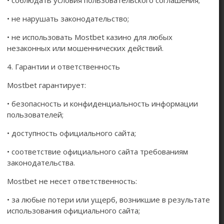
• не нарушать законодательство;
• не использовать Mostbet казино для любых
незаконных или мошеннических действий.
4. Гарантии и ответственность
Mostbet гарантирует:
• безопасность и конфиденциальность информации
пользователей;
• доступность официального сайта;
• соответствие официального сайта требованиям
законодательства.
Mostbet не несет ответственность:
• за любые потери или ущерб, возникшие в результате
использования официального сайта;