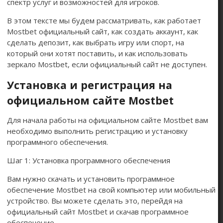
спектр услуг и возможностей для игроков.
В этом тексте мы будем рассматривать, как работает
Mostbet официальный сайт, как создать аккаунт, как
сделать депозит, как выбрать игру или спорт, на
который они хотят поставить, и как использовать
зеркало Mostbet, если официальный сайт не доступен.
Установка и регистрация на
официальном сайте Mostbet
Для начала работы на официальном сайте Mostbet вам
необходимо выполнить регистрацию и установку
программного обеспечения.
Шаг 1: Установка программного обеспечения
Вам нужно скачать и установить программное
обеспечение Mostbet на свой компьютер или мобильный
устройство. Вы можете сделать это, перейдя на
официальный сайт Mostbet и скачав программное
обеспечение.