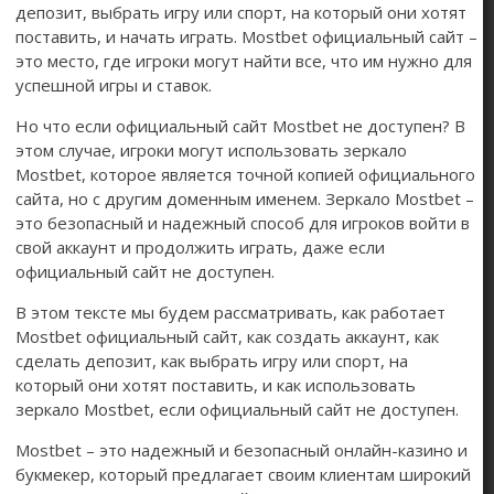
депозит, выбрать игру или спорт, на который они хотят
поставить, и начать играть. Mostbet официальный сайт –
это место, где игроки могут найти все, что им нужно для
успешной игры и ставок.
Но что если официальный сайт Mostbet не доступен? В
этом случае, игроки могут использовать зеркало
Mostbet, которое является точной копией официального
сайта, но с другим доменным именем. Зеркало Mostbet –
это безопасный и надежный способ для игроков войти в
свой аккаунт и продолжить играть, даже если
официальный сайт не доступен.
В этом тексте мы будем рассматривать, как работает
Mostbet официальный сайт, как создать аккаунт, как
сделать депозит, как выбрать игру или спорт, на
который они хотят поставить, и как использовать
зеркало Mostbet, если официальный сайт не доступен.
Mostbet – это надежный и безопасный онлайн-казино и
букмекер, который предлагает своим клиентам широкий